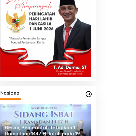
Nasional
Resmi, Pemerintah Tetapkan 1
Putusan MK Jadi
Ramadhan 1447 H Jatuh pada 19
bagi Jurnalis, P