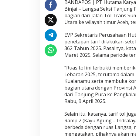
BANDAPOS | PT Hutama Karya (P
Binjai – Langsa Seksi Tanjung
bagian dari Jalan Tol Trans S
Utara ke wilayah timur Aceh, t
EVP Sekretaris Perusahaan Hu
penetapan tarif dilakukan sete
362 Tahun 2025. Pasalnya, katan
Maret 2025. Selama periode ters
“Ruas tol ini terbukti memberi
Lebaran 2025, terutama dalam
Kualanamu serta membuka konek
bagian utara dengan Provinsi 
dari Tanjung Pura ke Pangkalan
Rabu, 9 April 2025.
Selain itu, katanya, tarif tol 
Ramp 2 (Kayu Agung – Indralay
berbeda dengan ruas Langsa, r
mengatakan, pihaknya akan mel