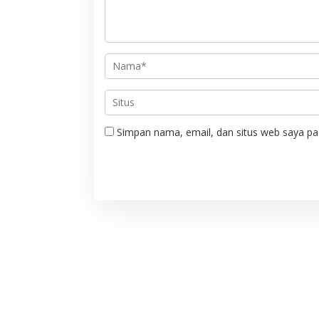
p
o
s
Simpan nama, email, dan situs web saya pa