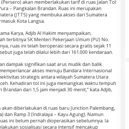
ersero) akan memberlakukan tarif di ruas Jalan Tol
 Pura – Pangkalan Brandan. Ruas ini merupakan
umatera (JTTS) yang membuka akses dari Sumatera
ermasuk Kota Langsa.
tama Karya, Adjib Al Hakim menyampaikan,
lah terbitnya SK Menteri Pekerjaan Umum (PU) No.
ya, ruas ini telah beroperasi secara gratis sejak 11
ebut juga telah dilalui lebih dari 161.000 kendaraan.
kan dampak signifikan saat arus mudik dan balik
 memperlancar akses menuju Bandara Internasional
tivitas strategis antara wilayah Sumatera Utara
Aceh. Kehadiran tol ini juga memangkas waktu tempuh
 Brandan dari 1,5 jam menjadi 30 menit,” kata Adjib,
juga akan diberlakukan di ruas baru Junction Palembang,
a) dan Ramp 3 (Indralaya – Kayu Agung). Namun
uas ini belum pernah dioperasikan sebelumnya. Ia
akukan sosialisasi secara intensif mencakup