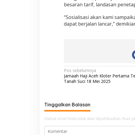
besaran tarif, landasan peneta
“Sosialisasi akan kami sampai
dapat berjalan lancar,” demiki
N
Pos sebelumnya
Jamaah Haji Aceh Kloter Pertama T
a
Tanah Suci 18 Mei 2025
v
i
g
Tinggalkan Balasan
a
Alamat email Anda tidak akan dipublikasikan.
Ruas ya
s
i