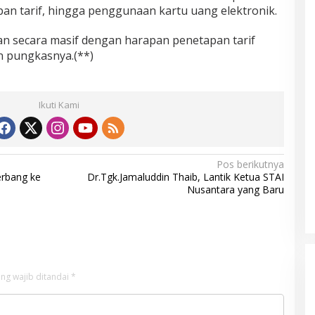
pan tarif, hingga penggunaan kartu uang elektronik.
kan secara masif dengan harapan penetapan tarif
an pungkasnya.(**)
Ikuti Kami
Pos berikutnya
erbang ke
Dr.Tgk.Jamaluddin Thaib, Lantik Ketua STAI
Nusantara yang Baru
ng wajib ditandai
*