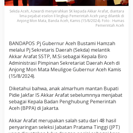
Sekda Aceh, Azwardi menyerahkan SK kepada Akkar Arafat, diantara
lima pejabat eselon II lingkup Pemerintah Aceh yang dilantik di
Anjong Mon Mata, Banda Aceh, Kamis (15/8/2024). Foto : Humas
Pemerintah Aceh
BANDAPOS :Pj Gubernur Aceh Bustami Hamzah
melalui Pj Sekretaris Daerah (Sekda) melantik
Akkar Arafat SSTP, M.Si sebagai Kepala Biro
Administrasi Pimpinan Sekretariat Daerah Aceh di
Anjong Mon Mata Meuligoe Gubernur Aceh Kamis
(15/8/2024).
Diketahui bahwa, anak almarhum mantan Bupati
Pidie Jakfar IS Akkar Arafat sebelumnnya menjabat
sebagai Kepala Badan Penghubung Pemerintah
Aceh (BPPA) di Jakarta.
Akkar Arafat merupakan salah satu dari 48 hasil
penyaringan seleksi Jabatan Pratama Tinggi (JPT)