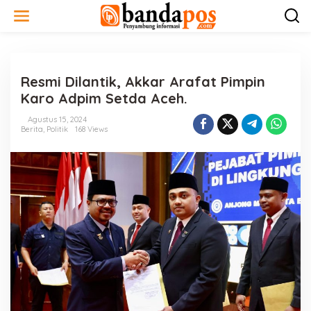
L
e
w
a
t
i
Resmi Dilantik, Akkar Arafat Pimpin
k
e
Karo Adpim Setda Aceh.
k
o
Agustus 15, 2024
n
Berita
,
Politik
168 Views
t
e
n