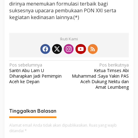
dirinya menemukan formulasi terbaik bagi
suksesnya upacara pembukaan PON XXI serta
kegiatan kedinasan lainnya.(*)
Ikuti Kami
N
Pos sebelumnya
Pos berikutnya
Santri Abu Lam U
Ketua Timses Abi
a
Diharapkan Jadi Pemimpin
Muhammad :Saya Yakin PAS
v
Aceh ke Depan
Aceh Dukung Nektu dan
Amat Leumbeng
i
g
a
Tinggalkan Balasan
s
i
Alamat email Anda tidak akan dipublikasikan.
Ruas yang wajib
ditandai
*
p