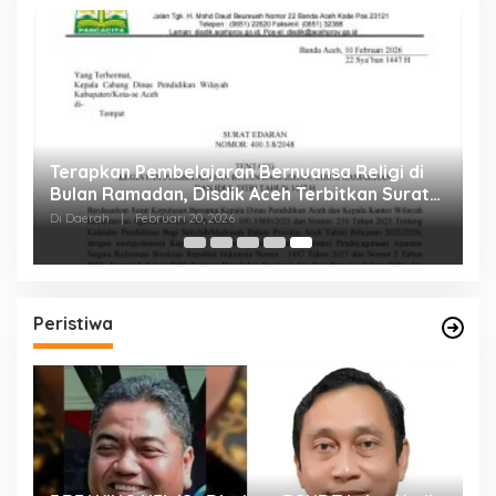
eh
Terapkan Pembelajaran Bernuansa Religi di
Bulan Ramadan, Disdik Aceh Terbitkan Surat
Edaran
Di Daerah
|
Februari 20, 2026
Peristiwa