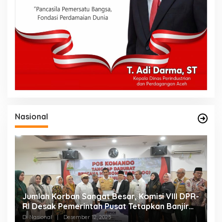
Nasional
Jumlah Korban Sangat Besar, Komisi VIII DPR-
RI Desak Pemerintah Pusat Tetapkan Banjir
Aceh sebagai Bencana Nasional
Di Nasional
|
Desember 12, 2025