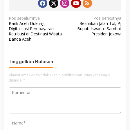
N
Pos sebelumnya
Pos berikutnya
Bank Aceh Dukung
Resmikan Jalan Tol, Pj
a
Digitalisasi Pembayaran
Bupati Iswanto Sambut
v
Retribusi di Destinasi Wisata
Presiden Jokowi
Banda Aceh
i
g
a
Tinggalkan Balasan
s
i
Alamat email Anda tidak akan dipublikasikan.
Ruas yang wajib
ditandai
*
p
o
s