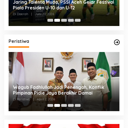
Jaring Talenta Muda, PSSI Aceh Gelar Festival
B
Piala Presiden U-10 dan U-12
P
P
Di Daerah
|
Juni 20, 2026
Di
Peristiwa
an
Wagub Fadhlullah Jadi Penengah, Konflik
D
a
Pimpinan Pidie Jaya Berakhir Damai
A
B
Di Peristiwa
|
April 2, 2026
Di