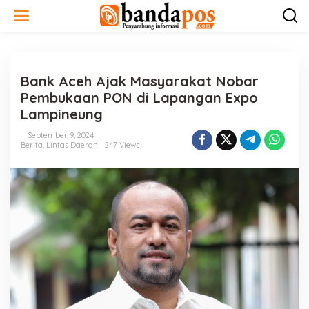
L
e
w
a
t
i
Bank Aceh Ajak Masyarakat Nobar
k
e
Pembukaan PON di Lapangan Expo
k
Lampineung
o
n
September 9, 2024
t
Berita
,
Lintas Daerah
247 Views
e
n