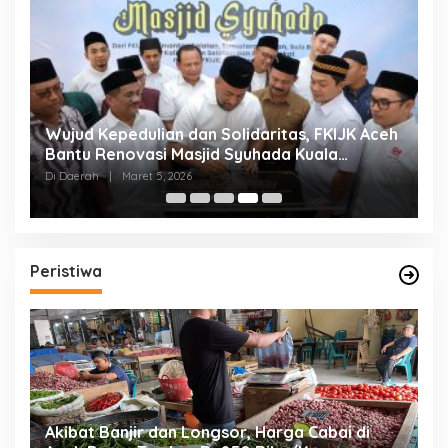
g
Wujud Kepedulian dan Solidaritas, FKIJK Aceh
T
Bantu Renovasi Masjid Syuhada Kuala
B
Simpang
E
Di Daerah
|
Maret 5, 2026
Di
Peristiwa
ga
Akibat Banjir dan Longsor, Harga Cabai di
B