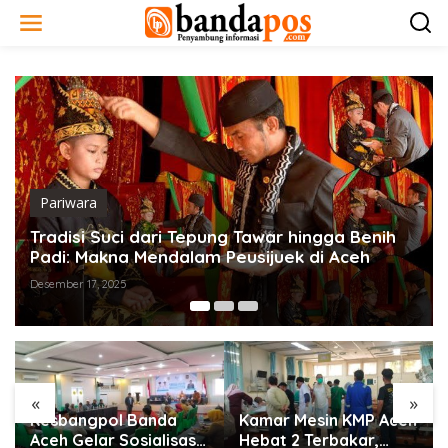
L
e
w
a
t
i
k
e
k
o
n
Pariwara
t
e
Tradisi Suci dari Tepung Tawar hingga Benih
n
Padi: Makna Mendalam Peusijuek di Aceh
Desember 17, 2025
«
»
Kesbangpol Banda
Kamar Mesin KMP Aceh
Aceh Gelar Sosialisasi
Hebat 2 Terbakar,