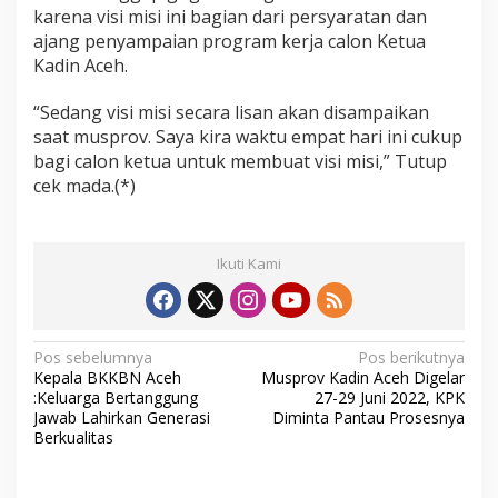
karena visi misi ini bagian dari persyaratan dan
ajang penyampaian program kerja calon Ketua
Kadin Aceh.
“Sedang visi misi secara lisan akan disampaikan
saat musprov. Saya kira waktu empat hari ini cukup
bagi calon ketua untuk membuat visi misi,” Tutup
cek mada.(*)
Ikuti Kami
N
Pos sebelumnya
Pos berikutnya
Kepala BKKBN Aceh
Musprov Kadin Aceh Digelar
a
:Keluarga Bertanggung
27-29 Juni 2022, KPK
v
Jawab Lahirkan Generasi
Diminta Pantau Prosesnya
Berkualitas
i
g