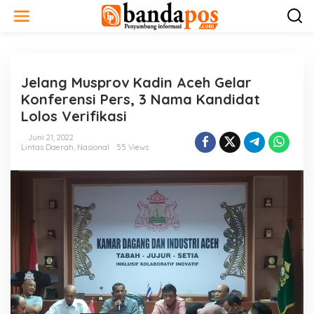
L
e
w
a
t
i
Jelang Musprov Kadin Aceh Gelar
k
e
Konferensi Pers, 3 Nama Kandidat
k
Lolos Verifikasi
o
n
Juni 21, 2022
t
Lintas Daerah
,
Nasional
55 Views
e
n