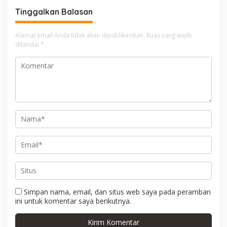
a
Tinggalkan Balasan
s
i
Alamat email Anda tidak akan dipublikasikan.
Ruas yang wajib
ditandai
*
p
o
s
Simpan nama, email, dan situs web saya pada peramban
ini untuk komentar saya berikutnya.