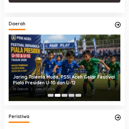
Daerah
Jaring Talenta Muda, PSSI Aceh Gelar Festival
B
Piala Presiden U-10 dan U-12
P
P
Di Daerah
|
Juni 20, 2026
Di
Peristiwa