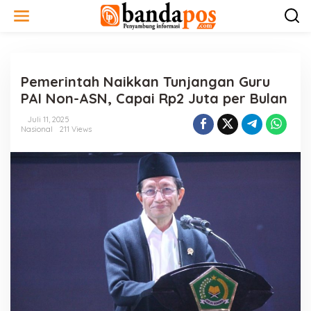
L
e
w
a
t
i
Pemerintah Naikkan Tunjangan Guru
k
e
PAI Non-ASN, Capai Rp2 Juta per Bulan
k
o
Juli 11, 2025
n
Nasional
211 Views
t
e
n