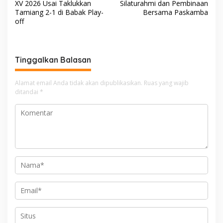
a
XV 2026 Usai Taklukkan
Silaturahmi dan Pembinaan
v
Tamiang 2-1 di Babak Play-
Bersama Paskamba
off
i
g
a
Tinggalkan Balasan
s
i
Alamat email Anda tidak akan dipublikasikan.
Ruas yang wajib
ditandai
*
p
o
s