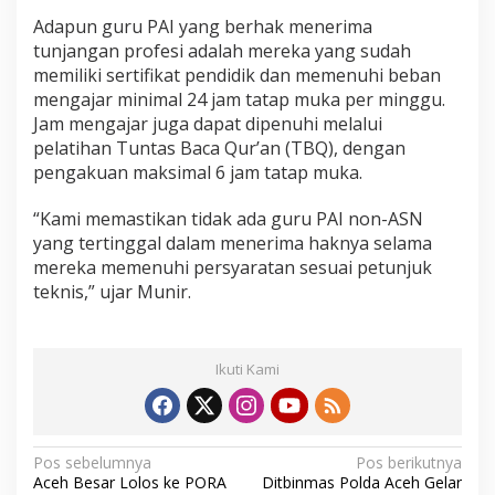
Adapun guru PAI yang berhak menerima
tunjangan profesi adalah mereka yang sudah
memiliki sertifikat pendidik dan memenuhi beban
mengajar minimal 24 jam tatap muka per minggu.
Jam mengajar juga dapat dipenuhi melalui
pelatihan Tuntas Baca Qur’an (TBQ), dengan
pengakuan maksimal 6 jam tatap muka.
“Kami memastikan tidak ada guru PAI non-ASN
yang tertinggal dalam menerima haknya selama
mereka memenuhi persyaratan sesuai petunjuk
teknis,” ujar Munir.
Ikuti Kami
N
Pos sebelumnya
Pos berikutnya
Aceh Besar Lolos ke PORA
Ditbinmas Polda Aceh Gelar