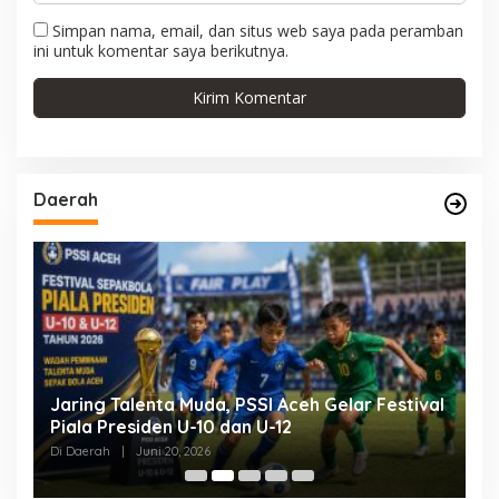
Simpan nama, email, dan situs web saya pada peramban
ini untuk komentar saya berikutnya.
Daerah
Jaring Talenta Muda, PSSI Aceh Gelar Festival
B
Piala Presiden U-10 dan U-12
P
P
Di Daerah
|
Juni 20, 2026
Di