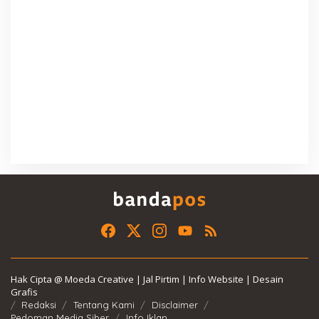
Hak Cipta @ Moeda Creative | Jal Pirtim | Info Website | Desain
Grafis
Redaksi
Tentang Kami
Disclaimer
Pedoman Media Siber
Info Iklan