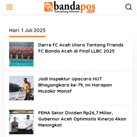
L
e
w
a
t
i
Hari:
1 Juli 2025
k
e
Derre FC Aceh Utara Tantang Friends
k
FC Banda Aceh di Final LLBC 2025
o
n
t
e
n
Jadi Inspektur Upacara HUT
Bhayangkara ke-79, Ini Harapan
Muzakir Manaf
PEMA Setor Dividen Rp26,7 Miliar,
Gubernur Aceh Optimistis Kinerja Akan
Meningkat