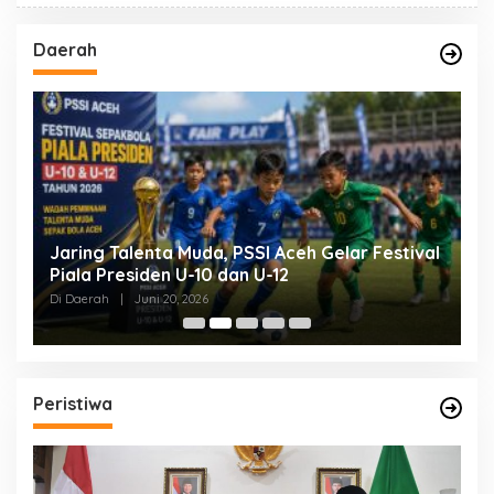
Daerah
Jaring Talenta Muda, PSSI Aceh Gelar Festival
B
Piala Presiden U-10 dan U-12
P
P
Di Daerah
|
Juni 20, 2026
Di
Peristiwa