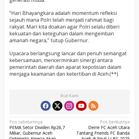
generasi muda.
“Hari Bhayangkara adalah momentum refleksi
sejauh mana Polri telah menjadi rahmat bagi
rakyat. Mari kita doakan agar Polri selalu diberi
kekuatan dan keteguhan dalam mengemban
amanah negara,” tutup Gubernur.
Upacara berlangsung lancar dan penuh semangat
kebersamaan, mencerminkan sinergi antara
pemerintah daerah dan aparat kepolisian dalam
menjaga keamanan dan ketertiban di Aceh.(**)
Ikuti Kami
N
Pos sebelumnya
Pos berikutnya
PEMA Setor Dividen Rp26,7
Derre FC Aceh Utara
a
Miliar, Gubernur Aceh
Tantang Friends FC Banda
Optimistis Kinerja Akan
Aceh di Final LLBC 2025