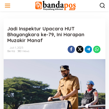
L
e
w
a
t
i
Jadi Inspektur Upacara HUT
k
e
Bhayangkara ke-79, Ini Harapan
k
Muzakir Manaf
o
n
Juli 1, 2025
t
Berita
380 Views
e
n