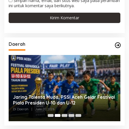
Simpan nama, email, dan situs web saya pada peramban
ini untuk komentar saya berikutnya.
Daerah
Jaring Talenta Muda, PSSI Aceh Gelar Festival
B
Piala Presiden U-10 dan U-12
P
P
Di Daerah
|
Juni 20, 2026
Di