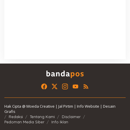
Hak Cipta @ Moeda Creative | Jal Pirtim | Info Website | Desain
Grafis
Redaksi
Tentang Kami
Disclaimer
Pedoman Media Siber
Info Iklan