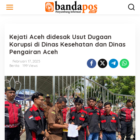
L
e
w
a
t
i
Kejati Aceh didesak Usut Dugaan
k
e
Korupsi di Dinas Kesehatan dan Dinas
k
Pengairan Aceh
o
n
Februari 17, 2025
t
Berita
199 Views
e
n