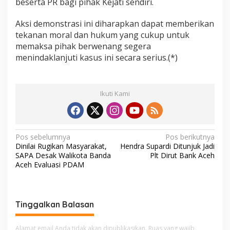
beserta PR bagi pihak Kejati sendiri.
Aksi demonstrasi ini diharapkan dapat memberikan
tekanan moral dan hukum yang cukup untuk
memaksa pihak berwenang segera
menindaklanjuti kasus ini secara serius.(*)
Ikuti Kami
N
Pos sebelumnya
Pos berikutnya
Dinilai Rugikan Masyarakat,
Hendra Supardi Ditunjuk Jadi
a
SAPA Desak Walikota Banda
Plt Dirut Bank Aceh
v
Aceh Evaluasi PDAM
i
g
Tinggalkan Balasan
a
s
Alamat email Anda tidak akan dipublikasikan.
Ruas yang wajib