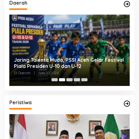
Daerah
Jaring Talenta Muda, PSSI Aceh Gelar Festival
B
Piala Presiden U-10 dan U-12
P
P
Di Daerah
|
Juni 20, 2026
Di
Peristiwa