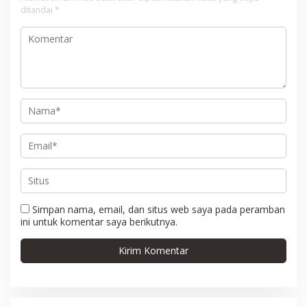
i
ditandai
*
p
o
s
Simpan nama, email, dan situs web saya pada peramban
ini untuk komentar saya berikutnya.