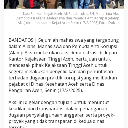
Kasi Penkum Kejati Aceh, Ali Rasab Lubis, SH, Menerima Aksi
Demontrasi Aliansi Mahasiswa dan Pemuda Anti Korupsi (Alamp
Aksi) didepan kantor Kejati Aceh Senin (17/2/2025).Foto: Dok Ist
BANDAPOS | Sejumlah mahasiswa yang tergabung
dalam Aliansi Mahasiswa dan Pemuda Anti Korupsi
(Alamp Aksi) melakukan aksi demonstrasi di depan
Kantor Kejaksaan Tinggi Aceh, bertujuan untuk
mendesak pihak Kejaksaan Tinggi Aceh untuk
segera melakukan penyelidikan dan penuntasan
terhadap dugaan praktik korupsi yang melibatkan
pejabat di Dinas Kesehatan Aceh serta Dinas
Pengairan Aceh, Senin (17/2/2025).
Aksi ini digelar dengan tujuan untuk menuntut
keadilan dan transparansi dalam penanganan
dugaan penyalahgunaan anggaran serta proyek-
proyek yang tidak transparan di kedua dinas
tersebut.