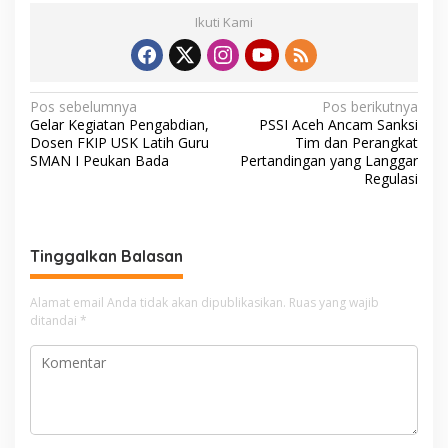
Ikuti Kami
N
Pos sebelumnya
Pos berikutnya
Gelar Kegiatan Pengabdian,
PSSI Aceh Ancam Sanksi
a
Dosen FKIP USK Latih Guru
Tim dan Perangkat
v
SMAN I Peukan Bada
Pertandingan yang Langgar
Regulasi
i
g
a
Tinggalkan Balasan
s
i
Alamat email Anda tidak akan dipublikasikan.
Ruas yang wajib
ditandai
*
p
o
s