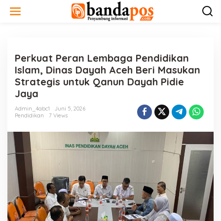
L
e
w
a
t
i
Perkuat Peran Lembaga Pendidikan
k
e
Islam, Dinas Dayah Aceh Beri Masukan
k
Strategis untuk Qanun Dayah Pidie
o
Jaya
n
t
Admin_4abc1
Juni 5, 2026
e
Pendidikan
7 Views
n