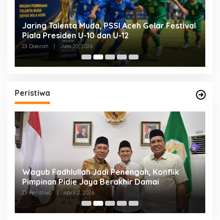
Jaring Talenta Muda, PSSI Aceh Gelar Festival
B
Piala Presiden U-10 dan U-12
P
P
Di Daerah
|
Juni 20, 2026
Di
Peristiwa
an
Wagub Fadhlullah Jadi Penengah, Konflik
D
a
Pimpinan Pidie Jaya Berakhir Damai
A
B
Di Peristiwa
|
April 2, 2026
Di