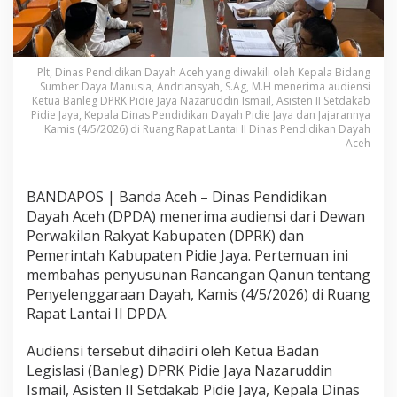
Plt, Dinas Pendidikan Dayah Aceh yang diwakili oleh Kepala Bidang
Sumber Daya Manusia, Andriansyah, S.Ag, M.H menerima audiensi
Ketua Banleg DPRK Pidie Jaya Nazaruddin Ismail, Asisten II Setdakab
Pidie Jaya, Kepala Dinas Pendidikan Dayah Pidie Jaya dan Jajarannya
Kamis (4/5/2026) di Ruang Rapat Lantai II Dinas Pendidikan Dayah
Aceh
BANDAPOS | Banda Aceh – Dinas Pendidikan
Dayah Aceh (DPDA) menerima audiensi dari Dewan
Perwakilan Rakyat Kabupaten (DPRK) dan
Pemerintah Kabupaten Pidie Jaya. Pertemuan ini
membahas penyusunan Rancangan Qanun tentang
Penyelenggaraan Dayah, Kamis (4/5/2026) di Ruang
Rapat Lantai II DPDA.
Audiensi tersebut dihadiri oleh Ketua Badan
Legislasi (Banleg) DPRK Pidie Jaya Nazaruddin
Ismail, Asisten II Setdakab Pidie Jaya, Kepala Dinas