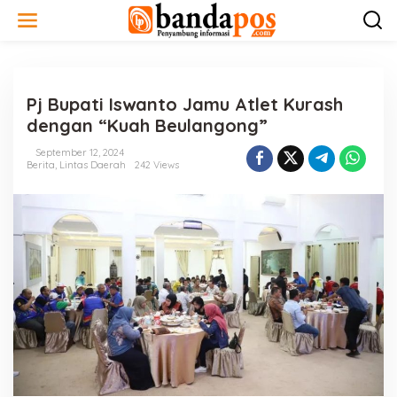
L
e
w
a
t
i
Pj Bupati Iswanto Jamu Atlet Kurash
k
e
dengan “Kuah Beulangong”
k
o
September 12, 2024
n
Berita
,
Lintas Daerah
242 Views
t
e
n