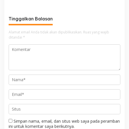
i
g
Tinggalkan Balasan
a
s
Alamat email Anda tidak akan dipublikasikan.
Ruas yang wajib
i
ditandai
*
p
o
s
Simpan nama, email, dan situs web saya pada peramban
ini untuk komentar saya berikutnya.