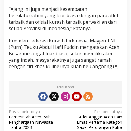
“Ajang ini juga menjadi kesempatan
bersilaturrahmi yang luar biasa dengan para atlet
terbaik dan ofisial kurash terbaik perwakilan dari
setiap Provinsi di Indonesia,” katanya.
Presiden Federasi Kurash Indonesia, Mayjen TNI
(Purn) Teuku Abdul Hafil Fuddin mengatakan Aceh
Besar ini sangat luar biasa, selain memiliki alam
yang indah, masyarakatnya juga sangat ramah
dengan ciri khas kulinernya kuah beulangoeng.(*)
Ikuti Kami
N
Pos sebelumnya
Pos berikutnya
Pemerintah Aceh Raih
Atlet Anggar Aceh Raih
a
Penghargaan Nirwasita
Emas Pertama Kategori
v
Tantra 2023
Sabel Perorangan Putra