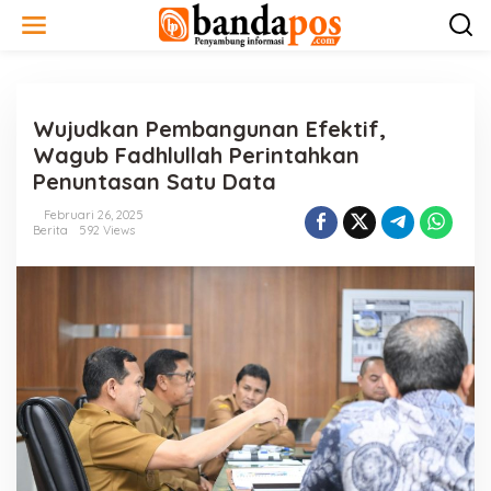
L
e
w
a
t
i
Wujudkan Pembangunan Efektif,
k
e
Wagub Fadhlullah Perintahkan
k
Penuntasan Satu Data
o
n
Februari 26, 2025
t
Berita
592 Views
e
n