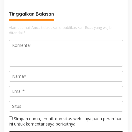
i
g
Tinggalkan Balasan
a
s
Alamat email Anda tidak akan dipublikasikan.
Ruas yang wajib
i
ditandai
*
p
o
s
Simpan nama, email, dan situs web saya pada peramban
ini untuk komentar saya berikutnya.