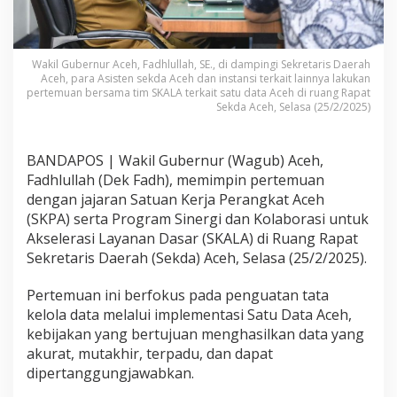
Wakil Gubernur Aceh, Fadhlullah, SE., di dampingi Sekretaris Daerah
Aceh, para Asisten sekda Aceh dan instansi terkait lainnya lakukan
pertemuan bersama tim SKALA terkait satu data Aceh di ruang Rapat
Sekda Aceh, Selasa (25/2/2025)
BANDAPOS | Wakil Gubernur (Wagub) Aceh,
Fadhlullah (Dek Fadh), memimpin pertemuan
dengan jajaran Satuan Kerja Perangkat Aceh
(SKPA) serta Program Sinergi dan Kolaborasi untuk
Akselerasi Layanan Dasar (SKALA) di Ruang Rapat
Sekretaris Daerah (Sekda) Aceh, Selasa (25/2/2025).
Pertemuan ini berfokus pada penguatan tata
kelola data melalui implementasi Satu Data Aceh,
kebijakan yang bertujuan menghasilkan data yang
akurat, mutakhir, terpadu, dan dapat
dipertanggungjawabkan.