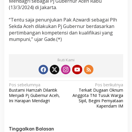
Mendagri sebagai Pj Gubernur Aceh Rabu
(13/3/2024) di Jakarta.
“Tentu saja penunjukan Pak Azwardi sebagai Plh
Sekda Aceh dilakukan Pj Gubernur berdasarkan
pertimbangan kompetensi dan kualifikasi yang
mumpuni,” ujar Gade.(*)
Ikuti Kami
N
Pos sebelumnya
Pos berikutnya
Bustami Hamzah Dilantik
Terkait Dugaan Oknum
a
Menjadi Pj Gubernur Aceh,
Anggota TNI Tusuk Warga
v
Ini Harapan Mendagri
Sipil, Begini Pernyataan
Kapendam IM
i
g
a
Tinggalkan Balasan