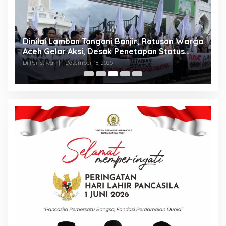
Dinilai Lamban Tangani Banjir, Ratusan Warga
A
Aceh Gelar Aksi, Desak Penetapan Status
A
Bencana Nasional
Di Peristiwa
|
Desember 18, 2025
Di