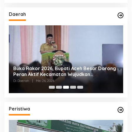
Daerah
al
Buka Rakor 2026, Bupati Aceh Besar Dorong
W
Peran Aktif Kecamatan Wujudkan
B
Pemerintahan Melayani
S
Di Daerah
|
Mei 26, 2026
Di
Peristiwa