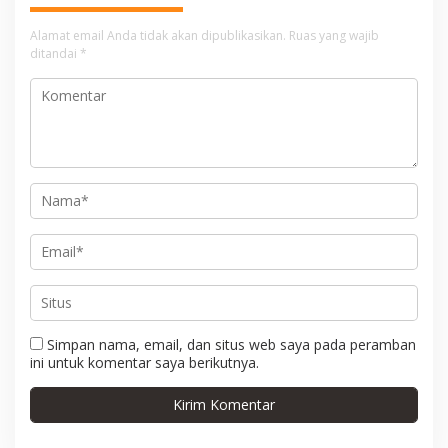
s
i
Alamat email Anda tidak akan dipublikasikan.
Ruas yang wajib
ditandai
*
p
o
s
Simpan nama, email, dan situs web saya pada peramban
ini untuk komentar saya berikutnya.