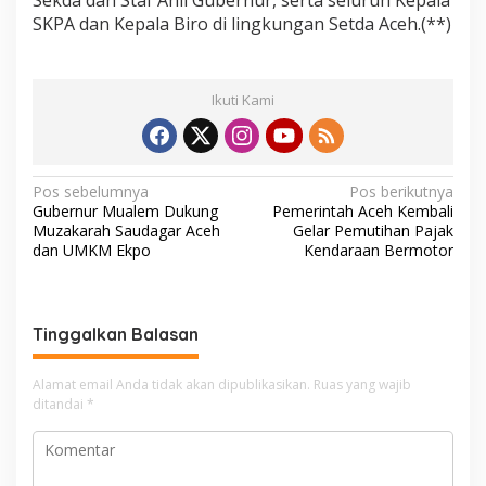
Sekda dan Staf Ahli Gubernur, serta seluruh Kepala
SKPA dan Kepala Biro di lingkungan Setda Aceh.(**)
Ikuti Kami
N
Pos sebelumnya
Pos berikutnya
Gubernur Mualem Dukung
Pemerintah Aceh Kembali
a
Muzakarah Saudagar Aceh
Gelar Pemutihan Pajak
v
dan UMKM Ekpo
Kendaraan Bermotor
i
g
Tinggalkan Balasan
a
s
Alamat email Anda tidak akan dipublikasikan.
Ruas yang wajib
i
ditandai
*
p
o