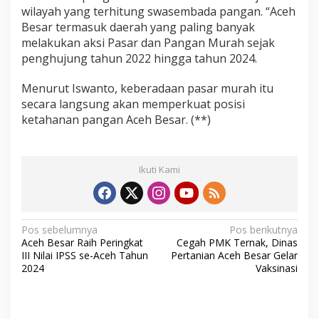
wilayah yang terhitung swasembada pangan. “Aceh
Besar termasuk daerah yang paling banyak
melakukan aksi Pasar dan Pangan Murah sejak
penghujung tahun 2022 hingga tahun 2024.
Menurut Iswanto, keberadaan pasar murah itu
secara langsung akan memperkuat posisi
ketahanan pangan Aceh Besar. (**)
Ikuti Kami
N
Pos sebelumnya
Pos berikutnya
Aceh Besar Raih Peringkat
Cegah PMK Ternak, Dinas
a
III Nilai IPSS se-Aceh Tahun
Pertanian Aceh Besar Gelar
v
2024
Vaksinasi
i
g