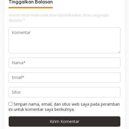
Tinggalkan Balasan
a
s
Alamat email Anda tidak akan dipublikasikan.
Ruas yang wajib
i
ditandai
*
p
o
s
Simpan nama, email, dan situs web saya pada peramban
ini untuk komentar saya berikutnya.