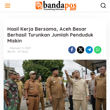
L
e
w
a
t
i
Hasil Kerja Bersama, Aceh Besar
k
e
Berhasil Turunkan Jumlah Penduduk
k
Miskin
o
n
Februari 5, 2025
t
Berita
61 Views
e
n