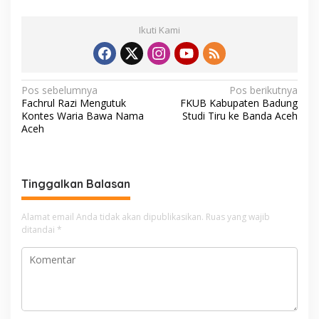
Ikuti Kami
N
Pos sebelumnya
Pos berikutnya
Fachrul Razi Mengutuk
FKUB Kabupaten Badung
a
Kontes Waria Bawa Nama
Studi Tiru ke Banda Aceh
v
Aceh
i
g
Tinggalkan Balasan
a
s
Alamat email Anda tidak akan dipublikasikan.
Ruas yang wajib
i
ditandai
*
p
o
s