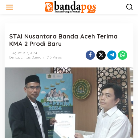
L
e
w
a
t
i
STAI Nusantara Banda Aceh Terima
k
e
KMA 2 Prodi Baru
k
o
Agustus 7, 2024
n
Berita
,
Lintas Daerah
315 Views
t
e
n