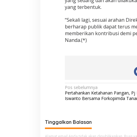
yang sedang dan akan dilakuk
yang terbentuk.
“Sekali lagi, sesuai arahan Di
berharap publik dapat terus m
memberikan kontribusi demi pe
Nanda.(*)
N
Pos sebelumnya
Pertahankan Ketahanan Pangan, Pj 
a
Iswanto Bersama Forkopimda Tana
v
i
g
Tinggalkan Balasan
a
Alamat email Anda tidak akan dipublikasikan.
Ruas ya