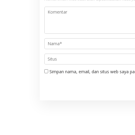
s
i
p
o
s
Simpan nama, email, dan situs web saya pa