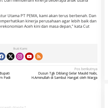
an. Dan membenahi kinerja beberapa anak usaha
rektur Utama PT PEMA, kami akan terus berbenah. Dan
emperhatikan kinerja perusahaan agar lebih baik dan
rekonomian Aceh kini dan masa depan,” kata Cut
Ikuti Kami
Pos berikutnya
Bupati
Dusun Tgk Diblang Gelar Maulid Nabi,
m Padi
H.Aminullah di Sambut Hangat oleh Warga
ng wajib ditandai
*