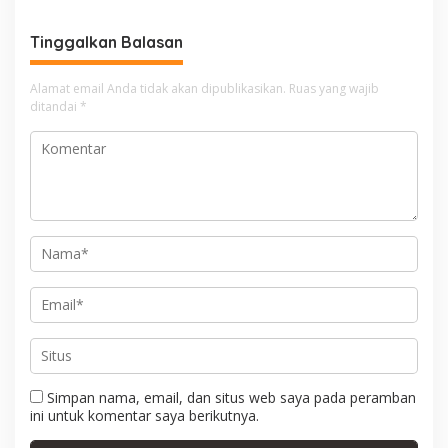
g
a
Tinggalkan Balasan
s
i
Alamat email Anda tidak akan dipublikasikan.
Ruas yang wajib
ditandai
*
p
o
s
Simpan nama, email, dan situs web saya pada peramban
ini untuk komentar saya berikutnya.