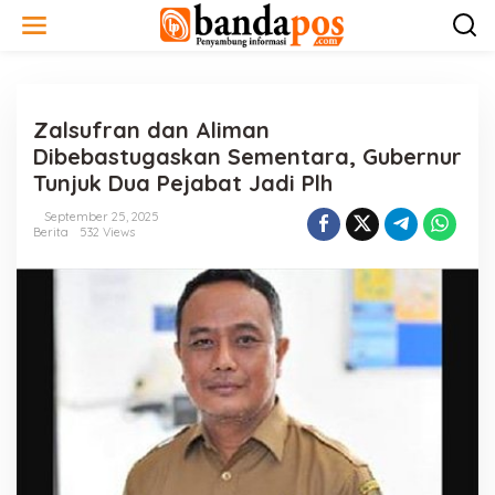
L
e
w
a
t
i
Zalsufran dan Aliman
k
e
Dibebastugaskan Sementara, Gubernur
k
Tunjuk Dua Pejabat Jadi Plh
o
n
September 25, 2025
t
Berita
532 Views
e
n