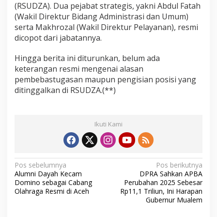
(RSUDZA). Dua pejabat strategis, yakni Abdul Fatah
(Wakil Direktur Bidang Administrasi dan Umum)
serta Makhrozal (Wakil Direktur Pelayanan), resmi
dicopot dari jabatannya.
Hingga berita ini diturunkan, belum ada
keterangan resmi mengenai alasan
pembebastugasan maupun pengisian posisi yang
ditinggalkan di RSUDZA.(**)
Ikuti Kami
N
Pos sebelumnya
Pos berikutnya
Alumni Dayah Kecam
DPRA Sahkan APBA
a
Domino sebagai Cabang
Perubahan 2025 Sebesar
v
Olahraga Resmi di Aceh
Rp11,1 Triliun, Ini Harapan
Gubernur Mualem
i