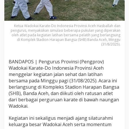
Ketua Wadokai Karate-Do Indonesia Provinsi Aceh Hasballah dan
pengurus, menyaksikan simulasi beberapa pukulan yang diperakan
oleh atlet pada kegiatan latihan bersama pelatih yang berlangsung
di Komplek Stadion Harapan Bangsa (SHB) Banda Aceh, Minggu
(31/8/2025).
BANDAPOS | Pengurus Provinsi (Pengprov)
Wadokai Karate-Do Indonesia Provinsi Aceh
menggelar kegiatan jalan sehat dan latihan
bersama pada Minggu pagi (31/08/2025). Acara ini
berlangsung di Kompleks Stadion Harapan Bangsa
(SHB), Banda Aceh, dan diikuti oleh ratusan atlet
dari berbagai perguruan karate di bawah naungan
Wadokai.
Kegiatan ini sekaligus menjadi ajang silaturahmi
keluarga besar Wadokai Aceh serta momentum