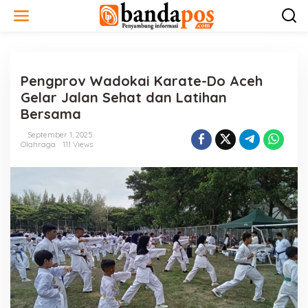
L
e
w
a
t
i
Pengprov Wadokai Karate-Do Aceh
k
e
Gelar Jalan Sehat dan Latihan
k
Bersama
o
n
September 1, 2025
t
Olahraga
111 Views
e
n