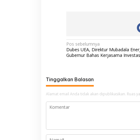
N
Pos sebelumnya
Dubes UEA, Direktur Mubadala Ener
a
Gubernur Bahas Kerjasama Investasi
v
i
g
Tinggalkan Balasan
a
Alamat email Anda tidak akan dipublikasikan.
Ruas ya
s
i
p
o
s