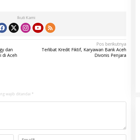
Ikuti Kami
Pos berikutnya
gy dan
Terlibat Kredit Fiktif, Karyawan Bank Aceh
 di Aceh
Divonis Penjara
ng wajib ditandai
*