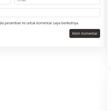
da peramban ini untuk komentar saya berikutnya.
 Tameng Kuat
Kasus Kuota Haji, KPK Tetapkan
onco Darmono: Era
Yaqut Cholil Qoumas Sebagai