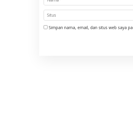
Simpan nama, email, dan situs web saya pa
Resmi, Pemerintah Tetapkan 1
Putusan MK Jadi
Ramadhan 1447 H Jatuh pada 19
bagi Jurnalis, P