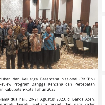
Alumni 93 Jadi Pembina Upacara :
Bangkitkan Semangat Kejayaan
SMA Negeri 15 Adidarma Banda
Di Peristiwa
|
April 29, 2026
Aceh
ukan dan Keluarga Berencana Nasional (BKKBN)
 Review Program Bangga Kencana dan Percepatan
dan Kabupaten/Kota Tahun 2023.
lama dua hari, 20-21 Agustus 2023, di Banda Aceh,
merintah daerah, lembaga terkait, dan para kader