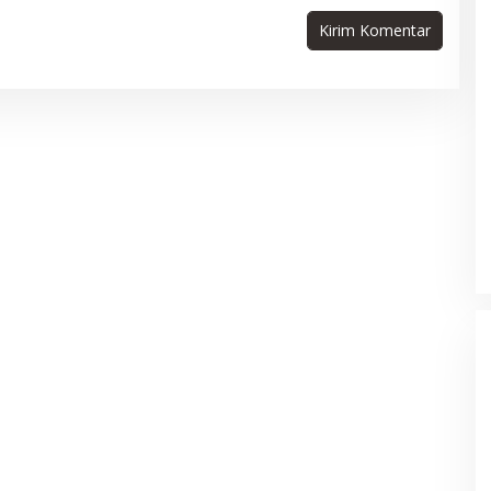
Status Tanah Blang Padang
Akhirnya Temui Titik Terang, BWI