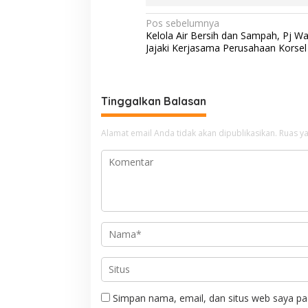
N
Pos sebelumnya
Kelola Air Bersih dan Sampah, Pj Wa
a
Jajaki Kerjasama Perusahaan Korsel
v
i
g
Tinggalkan Balasan
a
Alamat email Anda tidak akan dipublikasikan.
Ruas ya
s
i
p
o
s
Simpan nama, email, dan situs web saya pa