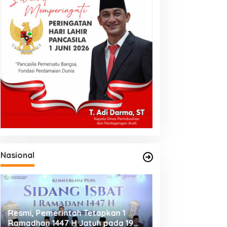
Nasional
Resmi, Pemerintah Tetapkan 1
Putusan MK Jadi
Ramadhan 1447 H Jatuh pada 19
bagi Jurnalis, P