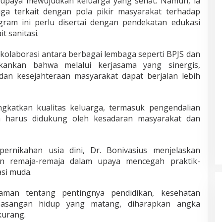
 upaya mewujudkan keluarga yang sehat. Namun, ia
ga terkait dengan pola pikir masyarakat terhadap
ogram ini perlu disertai dengan pendekatan edukasi
 sanitasi.
kolaborasi antara berbagai lembaga seperti BPJS dan
kankan bahwa melalui kerjasama yang sinergis,
an kesejahteraan masyarakat dapat berjalan lebih
ingkatkan kualitas keluarga, termasuk pengendalian
 harus didukung oleh kesadaran masyarakat dan
ernikahan usia dini, Dr. Bonivasius menjelaskan
n remaja-remaja dalam upaya mencegah praktik-
si muda.
an tentang pentingnya pendidikan, kesehatan
 pasangan hidup yang matang, diharapkan angka
kurang.