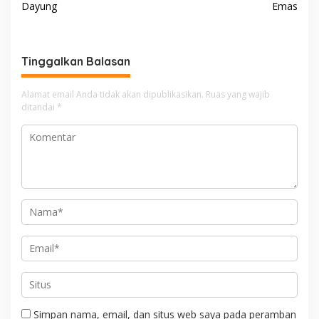
v
Dayung
Emas
i
g
Tinggalkan Balasan
a
s
Alamat email Anda tidak akan dipublikasikan.
Ruas yang wajib
i
ditandai
*
p
o
s
Simpan nama, email, dan situs web saya pada peramban