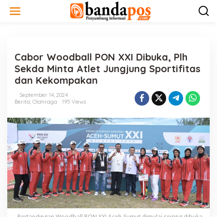
L
e
w
a
t
i
Cabor Woodball PON XXI Dibuka, Plh
k
e
Sekda Minta Atlet Jungjung Sportifitas
k
dan Kekompakan
o
n
September 14, 2024
t
Berita
,
Olahraga
195 Views
e
n
Pertandingan Woodball PON XXI Aceh-Sumut dimulai seiring dibuka