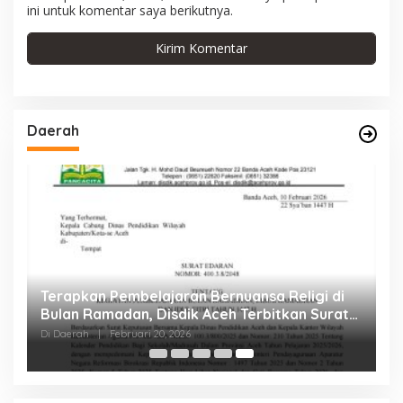
ini untuk komentar saya berikutnya.
Daerah
eh
Terapkan Pembelajaran Bernuansa Religi di
Bulan Ramadan, Disdik Aceh Terbitkan Surat
Edaran
Di Daerah
|
Februari 20, 2026