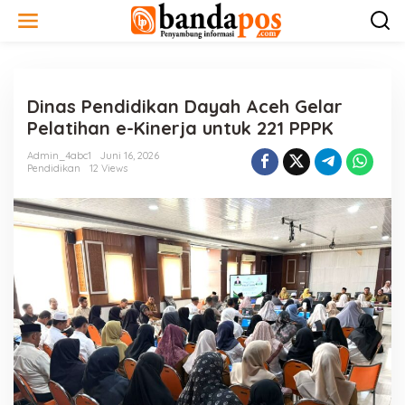
L
e
w
a
t
i
Dinas Pendidikan Dayah Aceh Gelar
k
e
Pelatihan e-Kinerja untuk 221 PPPK
k
o
Admin_4abc1
Juni 16, 2026
n
Pendidikan
12 Views
t
e
n