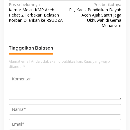
N
Pos sebelumnya
Pos berikutnya
Kamar Mesin KMP Aceh
Plt, Kadis Pendidikan Dayah
a
Hebat 2 Terbakar, Belasan
Aceh Ajak Santri Jaga
v
Korban Dilarikan ke RSUDZA
Ukhuwah di Gema
Muharram
i
g
a
Tinggalkan Balasan
s
i
Alamat email Anda tidak akan dipublikasikan.
Ruas yang wajib
ditandai
*
p
o
s