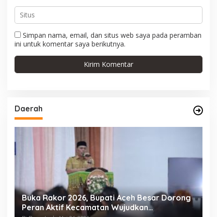
Simpan nama, email, dan situs web saya pada peramban
ini untuk komentar saya berikutnya.
Daerah
g
Wujud Kepedulian dan Solidaritas, FKIJK Aceh
T
Bantu Renovasi Masjid Syuhada Kuala
B
Simpang
E