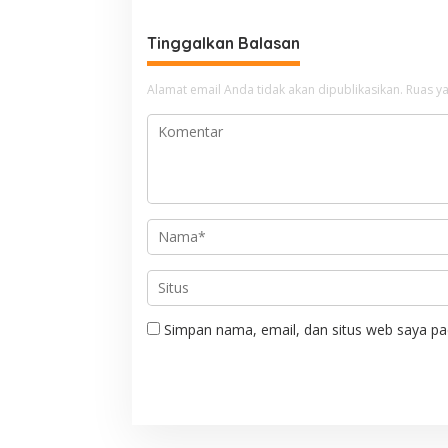
i
g
Tinggalkan Balasan
a
Alamat email Anda tidak akan dipublikasikan.
Ruas ya
s
i
p
o
s
Simpan nama, email, dan situs web saya pa