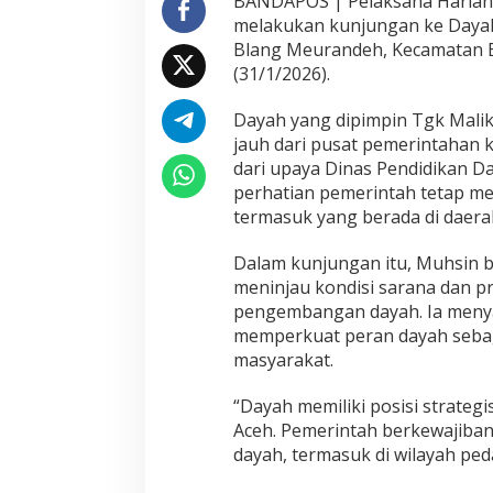
BANDAPOS | Pelaksana Harian (
melakukan kunjungan ke Dayah
Blang Meurandeh, Kecamatan 
(31/1/2026).
Dayah yang dipimpin Tgk Maliku
jauh dari pusat pemerintahan
dari upaya Dinas Pendidikan 
perhatian pemerintah tetap m
termasuk yang berada di daerah
Dalam kunjungan itu, Muhsin b
meninjau kondisi sarana dan p
pengembangan dayah. Ia meny
memperkuat peran dayah sebag
masyarakat.
“Dayah memiliki posisi strateg
Aceh. Pemerintah berkewajiba
dayah, termasuk di wilayah ped