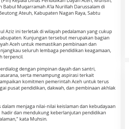
Plh) Kepala Dinas Pendidikan Dayah Aceh, Muhsin,
 Babul Muqarramah A’la Nurillah Darussalam di
Beutong Ateuh, Kabupaten Nagan Raya, Sabtu
l Aziz ini terletak di wilayah pedalaman yang cukup
 kabupaten. Kunjungan tersebut merupakan bagian
Dayah Aceh untuk memastikan pembinaan dan
enjangkau seluruh lembaga pendidikan keagamaan,
 terpencil.
erdialog dengan pimpinan dayah dan santri,
rasarana, serta menampung aspirasi terkait
ampaikan komitmen pemerintah Aceh untuk terus
ai pusat pendidikan, dakwah, dan pembinaan akhlak
is dalam menjaga nilai-nilai keislaman dan kebudayaan
n hadir dan mendukung keberlanjutan pendidikan
alaman,” kata Muhsin.