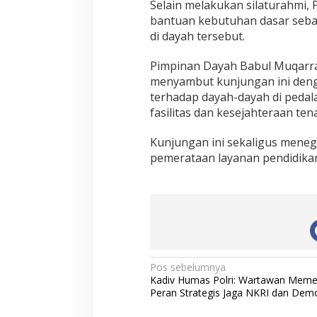
Selain melakukan silaturahmi,
bantuan kebutuhan dasar seba
di dayah tersebut.
Pimpinan Dayah Babul Muqarram
menyambut kunjungan ini deng
terhadap dayah-dayah di pedal
fasilitas dan kesejahteraan ten
Kunjungan ini sekaligus mene
pemerataan layanan pendidikan 
N
Pos sebelumnya
Kadiv Humas Polri: Wartawan Mem
a
Peran Strategis Jaga NKRI dan Dem
v