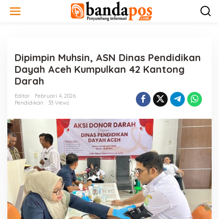
L
e
w
a
t
i
Dipimpin Muhsin, ASN Dinas Pendidikan
k
e
Dayah Aceh Kumpulkan 42 Kantong
k
Darah
o
n
Editor
Februari 4, 2026
t
Pendidikan
33 Views
e
n