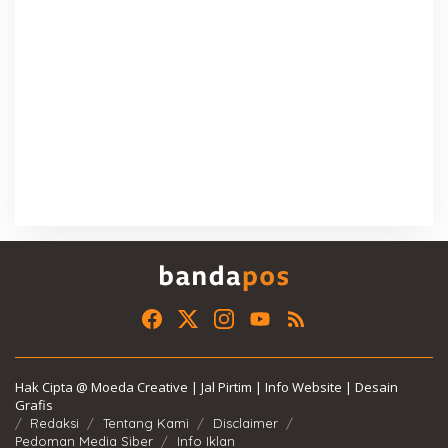
Hak Cipta @ Moeda Creative | Jal Pirtim | Info Website | Desain
Grafis
Redaksi
Tentang Kami
Disclaimer
Pedoman Media Siber
Info Iklan