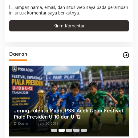
Simpan nama, email, dan situs web saya pada peramban
ini untuk komentar saya berikutnya.
Daerah
da, PSSI Aceh Gelar Festival
Buka Rakor 2026, Bupati
10 dan U-12
Peran Aktif Kecamatan 
Pemerintahan Melayani
26
Di Daerah
|
Mei 26, 2026