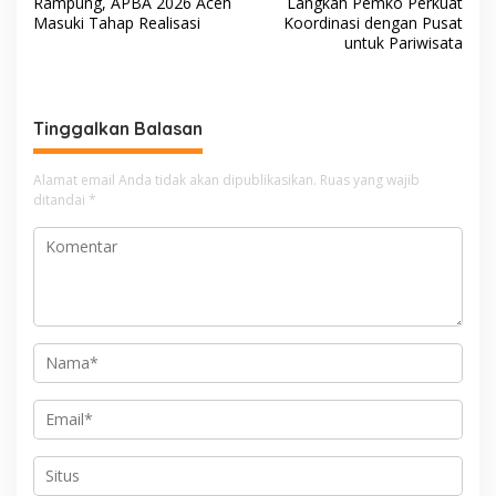
Rampung, APBA 2026 Aceh
Langkah Pemko Perkuat
v
Masuki Tahap Realisasi
Koordinasi dengan Pusat
untuk Pariwisata
i
g
a
Tinggalkan Balasan
s
i
Alamat email Anda tidak akan dipublikasikan.
Ruas yang wajib
ditandai
*
p
o
s