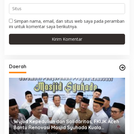
Simpan nama, email, dan situs web saya pada peramban
ini untuk komentar saya berikutnya.
Daerah
eh
Terapkan Pembelajaran Bernuansa Religi di
Bulan Ramadan, Disdik Aceh Terbitkan Surat
Edaran