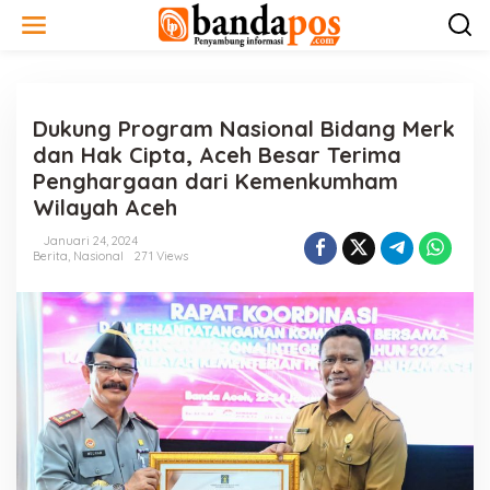
L
e
w
a
t
i
Dukung Program Nasional Bidang Merk
k
e
dan Hak Cipta, Aceh Besar Terima
k
Penghargaan dari Kemenkumham
o
Wilayah Aceh
n
t
Januari 24, 2024
e
Berita
,
Nasional
271 Views
n