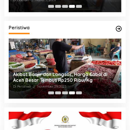
Di Daerah
|
Februari 20, 2026
Peristiwa
BREAKING NEWS : Direktur RSUDZA dan Kadis
Kesehatan Aceh Mengundurkan Diri
Di Peristiwa
|
Agustus 25, 2025