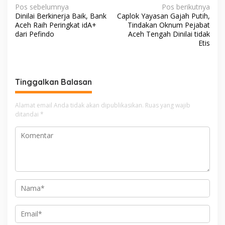
N
Pos sebelumnya
Pos berikutnya
Dinilai Berkinerja Baik, Bank
Caplok Yayasan Gajah Putih,
a
Aceh Raih Peringkat idA+
Tindakan Oknum Pejabat
v
dari Pefindo
Aceh Tengah Dinilai tidak
Etis
i
g
a
Tinggalkan Balasan
s
i
Alamat email Anda tidak akan dipublikasikan.
Ruas yang wajib
ditandai
*
p
o
s