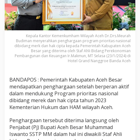
Kepala Kantor Kemenkumham Wilayah Aceh Dr.Drs.Meurah
Budiman menyerahkan penghargaan program prioritas nasional
dibidang merk dan hak cipta kepada Pemerintah Kabupaten Aceh
Besar yang diterima oleh Staf Ahli Bidang Perekonomian
Pembangunan dan Keuangan Ir.Makmun, MT Selasa (23/1/2024) di
Hotel Grand Nanggroe Banda Aceh
BANDAPOS : Pemerintah Kabupaten Aceh Besar
mendapatkan penghargaan setelah berperan aktif
dalam mendukung Program prioritas nasional
dibidang merek dan hak cipta tahun 2023
Kementerian Hukum dan HAM wilayah Aceh.
Penghargaan tersebut diterima langsung oleh
Penjabat (Pj) Bupati Aceh Besar Muhammad
Iswanto SSTP MM dalam hal ini diwakili Staf Ahli