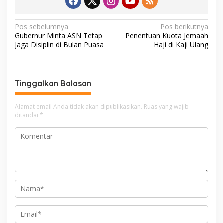
N
Pos sebelumnya
Pos berikutnya
Gubernur Minta ASN Tetap
Penentuan Kuota Jemaah
a
Jaga Disiplin di Bulan Puasa
Haji di Kaji Ulang
v
i
g
Tinggalkan Balasan
a
Alamat email Anda tidak akan dipublikasikan.
Ruas yang wajib
s
ditandai
*
i
p
o
s