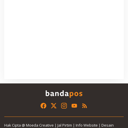
Hak Cipta @ Moeda Creative | Jal Pirtim | Info Website | Desain