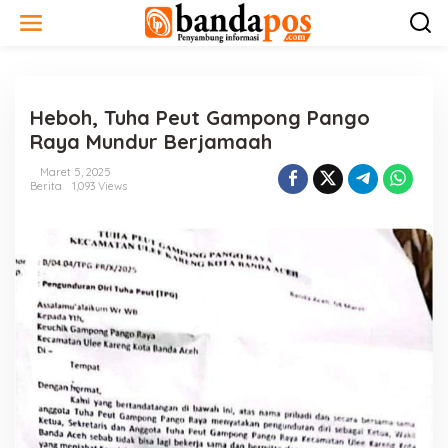
L
e
w
a
t
i
Heboh, Tuha Peut Gampong Pango
k
e
Raya Mundur Berjamaah
k
o
Maret 5, 2025
n
Berita
1,093 Views
t
e
n