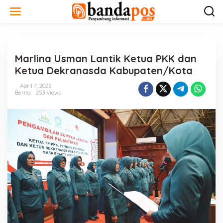
L
e
w
a
t
i
Marlina Usman Lantik Ketua PKK dan
k
e
Ketua Dekranasda Kabupaten/Kota
k
o
April 7, 2025
n
Berita
253 Views
t
e
n