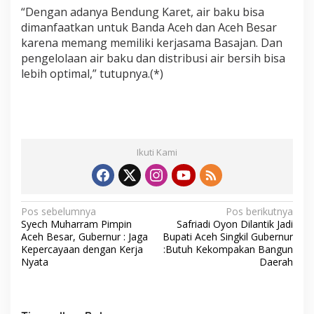
“Dengan adanya Bendung Karet, air baku bisa
dimanfaatkan untuk Banda Aceh dan Aceh Besar
karena memang memiliki kerjasama Basajan. Dan
pengelolaan air baku dan distribusi air bersih bisa
lebih optimal,” tutupnya.(*)
Ikuti Kami
N
Pos sebelumnya
Pos berikutnya
Syech Muharram Pimpin
Safriadi Oyon Dilantik Jadi
a
Aceh Besar, Gubernur : Jaga
Bupati Aceh Singkil Gubernur
v
Kepercayaan dengan Kerja
:Butuh Kekompakan Bangun
Nyata
Daerah
i
g
a