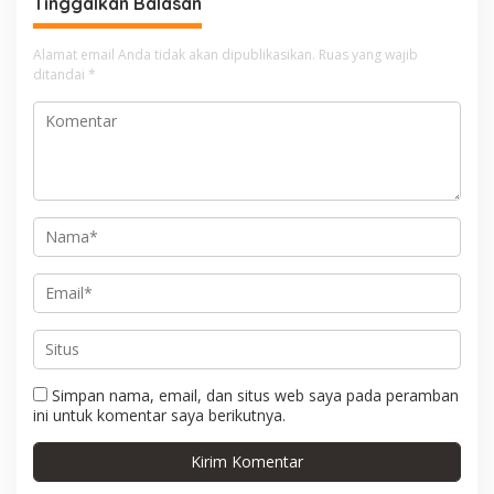
Tinggalkan Balasan
s
i
Alamat email Anda tidak akan dipublikasikan.
Ruas yang wajib
ditandai
*
p
o
s
Simpan nama, email, dan situs web saya pada peramban
ini untuk komentar saya berikutnya.