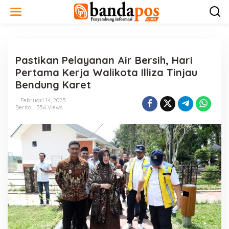
L
e
w
a
t
i
Pastikan Pelayanan Air Bersih, Hari
k
e
Pertama Kerja Walikota Illiza Tinjau
k
Bendung Karet
o
n
Februari 14, 2025
t
Berita
356 Views
e
n