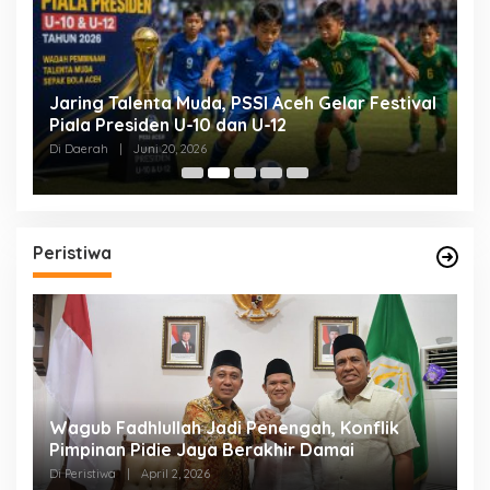
Jaring Talenta Muda, PSSI Aceh Gelar Festival
B
Piala Presiden U-10 dan U-12
P
P
Di Daerah
|
Juni 20, 2026
Di
Peristiwa
an
Wagub Fadhlullah Jadi Penengah, Konflik
D
a
Pimpinan Pidie Jaya Berakhir Damai
A
B
Di Peristiwa
|
April 2, 2026
Di