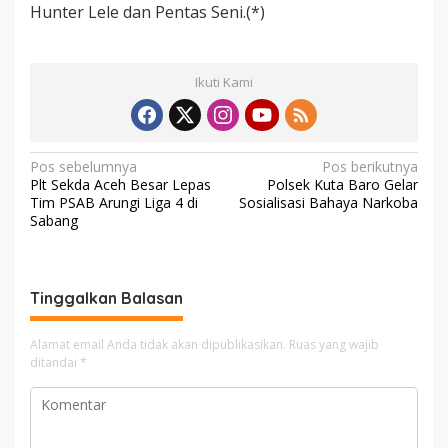
Hunter Lele dan Pentas Seni.(*)
Ikuti Kami
N
Pos sebelumnya
Pos berikutnya
Plt Sekda Aceh Besar Lepas
Polsek Kuta Baro Gelar
a
Tim PSAB Arungi Liga 4 di
Sosialisasi Bahaya Narkoba
v
Sabang
i
g
Tinggalkan Balasan
a
s
Alamat email Anda tidak akan dipublikasikan.
Ruas yang wajib
i
ditandai
*
p
o