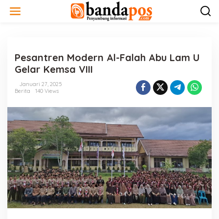
L
e
w
a
t
i
Pesantren Modern Al-Falah Abu Lam U
k
e
Gelar Kemsa VIII
k
o
Januari 27, 2025
n
Berita
140 Views
t
e
n