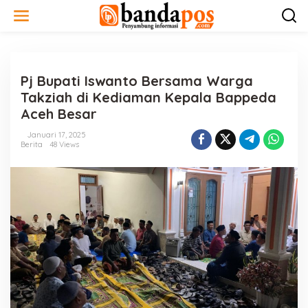
L
e
w
a
t
i
Pj Bupati Iswanto Bersama Warga
k
e
Takziah di Kediaman Kepala Bappeda
k
Aceh Besar
o
n
Januari 17, 2025
t
Berita
48 Views
e
n