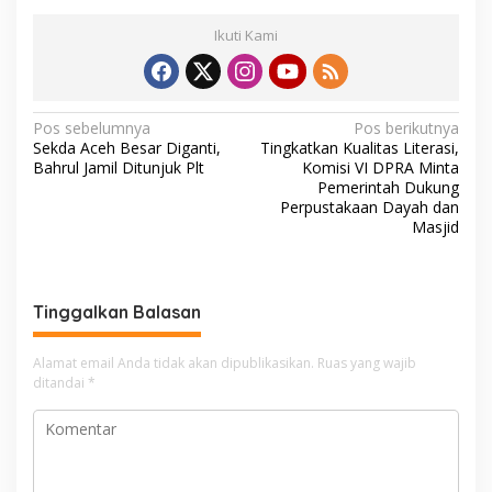
Ikuti Kami
N
Pos sebelumnya
Pos berikutnya
Sekda Aceh Besar Diganti,
Tingkatkan Kualitas Literasi,
a
Bahrul Jamil Ditunjuk Plt
Komisi VI DPRA Minta
v
Pemerintah Dukung
Perpustakaan Dayah dan
i
Masjid
g
a
s
Tinggalkan Balasan
i
Alamat email Anda tidak akan dipublikasikan.
Ruas yang wajib
p
ditandai
*
o
s