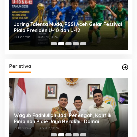
Jaring Talenta Muda, PSSI Aceh Gelar Festival
B
Piala Presiden U-10 dan U-12
P
P
Di Daerah
|
Juni 20, 2026
Di
Peristiwa
an
Wagub Fadhlullah Jadi Penengah, Konflik
D
a
Pimpinan Pidie Jaya Berakhir Damai
A
B
Di Peristiwa
|
April 2, 2026
Di