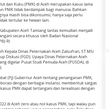
lut dan Kuku (PMK) di Aceh merupakan kasus lama
mun PMK tidak berdampak bagi manusia. Bahkan
ya masih bisa dikonsumsi, hanya saja perlu
dak tertular ke hewan lain.
Kabupaten Aceh Tamiang lantas kemudian menjadi
tangani secara khusus oleh Badan Nasional
B) RI.
eh Kepala Dinas Peternakan Aceh Zalsufran, ST.MSi
rup Diskusi (FGD); Upaya Dinas Peternakan Aceh
g digelar Pusat Studi Pemuda Aceh (PUSDA), di
).
jabat (Pj) Gubernur Aceh tentang penanganan PMK,
borasi dengan berbagai instansi, membentuk satgas
asus PMK dapat tertangani dan terealisasi dengan
2022 di Aceh zero atau nol kasus PMK, tapi walau pun