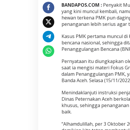
BANDAPOS.COM :
Penyakit Mu
yang kini muncul kembali, na
hewan terkena PMK pun dagingn
penanganan lebih serius agar ti
Kasus PMK pertama muncul di 
bencana nasional, sehingga di
Penanggulangan Bencana (BNP
Pernyataan itu diungkapkan ol
saat ia mengisi materi Fokus G
dalam Penanggulangan PMK, yan
Banda Aceh. Selasa (15/11/2022
Menindaklanjuti instruksi pen
Dinas Peternakan Aceh berkola
khusus, sehingga penanganan k
baik.
“Alhamdulillah, per 3 Oktober 