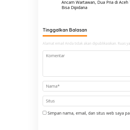
Ancam Wartawan, Dua Pria di Aceh
a
Bisa Dipidana
v
i
g
Tinggalkan Balasan
a
Alamat email Anda tidak akan dipublikasikan.
Ruas ya
s
i
p
o
s
Simpan nama, email, dan situs web saya pa