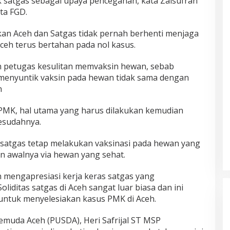
 satgas sebagai upaya pencegahan, kata Zalsufran
ta FGD.
an Aceh dan Satgas tidak pernah berhenti menjaga
ceh terus bertahan pada nol kasus.
an petugas kesulitan memvaksin hewan, sebab
 menyuntik vaksin pada hewan tidak sama dengan
n
PMK, hal utama yang harus dilakukan kemudian
esudahnya.
 satgas tetap melakukan vaksinasi pada hewan yang
n awalnya via hewan yang sehat.
n mengapresiasi kerja keras satgas yang
iditas satgas di Aceh sangat luar biasa dan ini
 untuk menyelesiakan kasus PMK di Aceh.
emuda Aceh (PUSDA), Heri Safrijal ST MSP