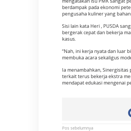
mengatakan isu PMK sangat pen
berdampak pada ekonomi peter
pengusaha kuliner yang bahan 
Sisi lain kata Heri , PUSDA sa
bergerak cepat dan bekerja ma
kasus.
“Nah, ini kerja nyata dan luar bi
membuka acara sekaligus mode
Ia menambahkan, Sinergisitas 
terkait terus bekerja ekstra 
mendapat edukasi mengenai pe
N
Pos sebelumnya