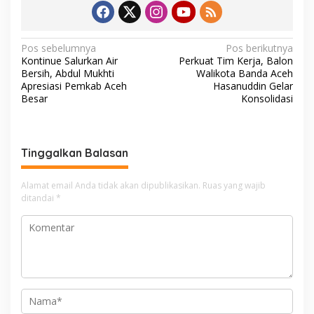
N
Pos sebelumnya
Pos berikutnya
Kontinue Salurkan Air
Perkuat Tim Kerja, Balon
a
Bersih, Abdul Mukhti
Walikota Banda Aceh
v
Apresiasi Pemkab Aceh
Hasanuddin Gelar
Besar
Konsolidasi
i
g
a
Tinggalkan Balasan
s
i
Alamat email Anda tidak akan dipublikasikan.
Ruas yang wajib
ditandai
*
p
o
s