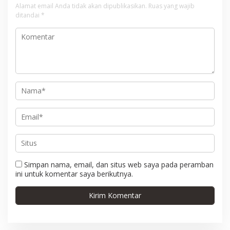
s
Alamat email Anda tidak akan dipublikasikan.
Ruas yang wajib
i
ditandai
*
p
o
s
Simpan nama, email, dan situs web saya pada peramban
ini untuk komentar saya berikutnya.