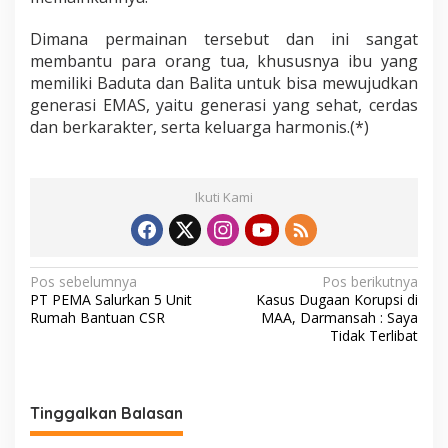
Dimana permainan tersebut dan ini sangat
membantu para orang tua, khususnya ibu yang
memiliki Baduta dan Balita untuk bisa mewujudkan
generasi EMAS, yaitu generasi yang sehat, cerdas
dan berkarakter, serta keluarga harmonis.(*)
Ikuti Kami
N
Pos sebelumnya
Pos berikutnya
PT PEMA Salurkan 5 Unit
Kasus Dugaan Korupsi di
a
Rumah Bantuan CSR
MAA, Darmansah : Saya
v
Tidak Terlibat
i
g
Tinggalkan Balasan
a