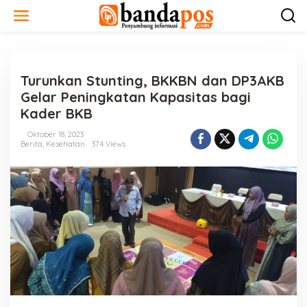
L
e
w
a
t
i
Turunkan Stunting, BKKBN dan DP3AKB
k
e
Gelar Peningkatan Kapasitas bagi
k
Kader BKB
o
n
Oktober 18, 2023
t
Berita
,
Kesehatan
374 Views
e
n