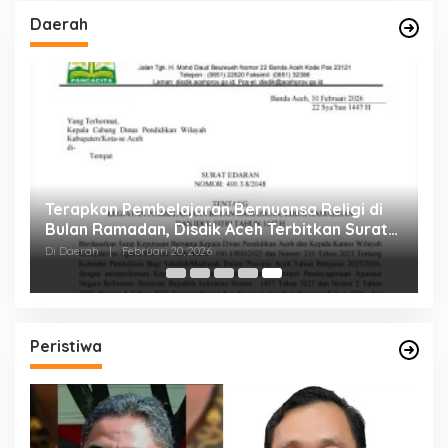
Daerah
eh
Terapkan Pembelajaran Bernuansa Religi di
Bulan Ramadan, Disdik Aceh Terbitkan Surat
Edaran
Di Daerah
|
Februari 20, 2026
Peristiwa