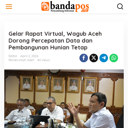
L
e
w
a
t
i
Gelar Rapat Virtual, Wagub Aceh
k
e
Dorong Percepatan Data dan
k
Pembangunan Hunian Tetap
o
n
Editor
April 2, 2026
t
Pemerintah Aceh
44 Views
e
n