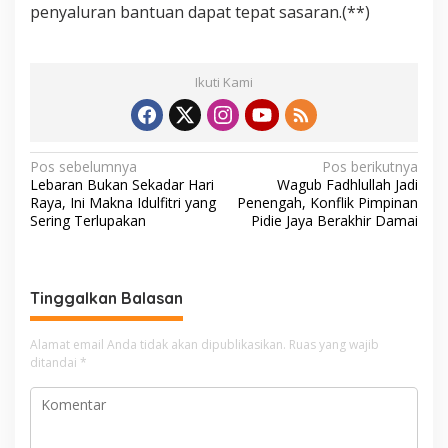
penyaluran bantuan dapat tepat sasaran.(**)
Ikuti Kami
N
Pos sebelumnya
Pos berikutnya
Lebaran Bukan Sekadar Hari
Wagub Fadhlullah Jadi
a
Raya, Ini Makna Idulfitri yang
Penengah, Konflik Pimpinan
v
Sering Terlupakan
Pidie Jaya Berakhir Damai
i
g
Tinggalkan Balasan
a
s
Alamat email Anda tidak akan dipublikasikan.
Ruas yang wajib
i
ditandai
*
p
o