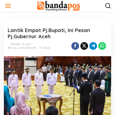
L
e
w
a
t
i
Lantik Empat Pj.Bupati, Ini Pesan
k
e
Pj.Gubernur Aceh
k
o
Oktober 11, 2022
n
Berita
,
Lintas Daerah
73 Views
t
e
n