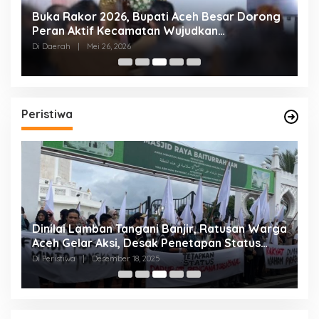
al
Buka Rakor 2026, Bupati Aceh Besar Dorong
W
Peran Aktif Kecamatan Wujudkan
B
Pemerintahan Melayani
S
Di Daerah
|
Mei 26, 2026
Di
Peristiwa
Dinilai Lamban Tangani Banjir, Ratusan Warga
A
Aceh Gelar Aksi, Desak Penetapan Status
A
Bencana Nasional
Di Peristiwa
|
Desember 18, 2025
Di