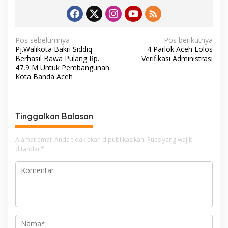
N
Pos sebelumnya
Pos berikutnya
Pj.Walikota Bakri Siddiq
4 Parlok Aceh Lolos
a
Berhasil Bawa Pulang Rp.
Verifikasi Administrasi
v
47,9 M Untuk Pembangunan
Kota Banda Aceh
i
g
a
Tinggalkan Balasan
s
i
Alamat email Anda tidak akan dipublikasikan.
Ruas yang wajib
ditandai
*
p
o
s