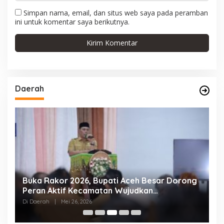
Simpan nama, email, dan situs web saya pada peramban
ini untuk komentar saya berikutnya.
Daerah
al
Buka Rakor 2026, Bupati Aceh Besar Dorong
W
Peran Aktif Kecamatan Wujudkan
B
Pemerintahan Melayani
S
Di Daerah
|
Mei 26, 2026
Di