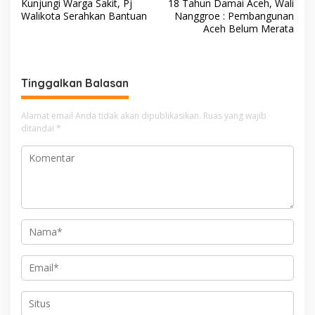
Kunjungi Warga Sakit, Pj
18 Tahun Damai Aceh, Wali
a
Walikota Serahkan Bantuan
Nanggroe : Pembangunan
v
Aceh Belum Merata
i
g
Tinggalkan Balasan
a
s
Alamat email Anda tidak akan dipublikasikan.
Ruas yang wajib
i
ditandai
*
p
o
s