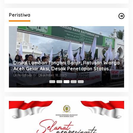
Peristiwa
Dinilai Lamban Tangani Banjir, Ratusan Warga
A
Aceh Gelar Aksi, Desak Penetapan Status
A
Bencana Nasional
Di Peristiwa
|
Desember 18, 2025
Di