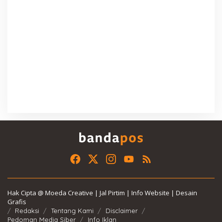
Hak Cipta @ Moeda Creative | Jal Pirtim | Info Website | Desain
Grafis
Redaksi
Tentang Kami
Disclaimer
Pedoman Media Siber
Info Iklan