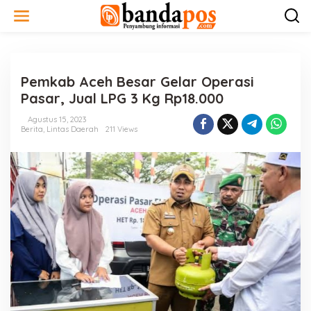
L
e
w
a
t
i
Pemkab Aceh Besar Gelar Operasi
k
e
Pasar, Jual LPG 3 Kg Rp18.000
k
o
Agustus 15, 2023
n
Berita
,
Lintas Daerah
211 Views
t
e
n