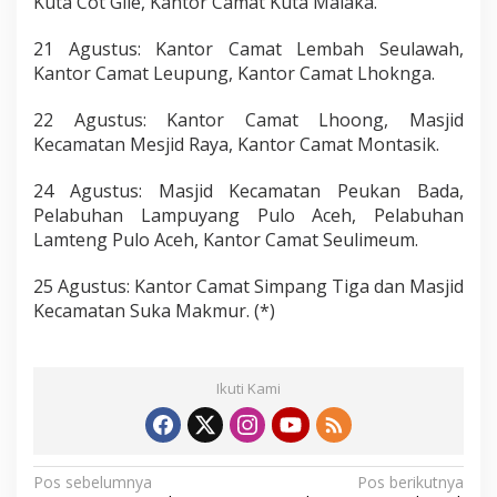
Kuta Cot Glie, Kantor Camat Kuta Malaka.
21 Agustus: Kantor Camat Lembah Seulawah,
Kantor Camat Leupung, Kantor Camat Lhoknga.
22 Agustus: Kantor Camat Lhoong, Masjid
Kecamatan Mesjid Raya, Kantor Camat Montasik.
24 Agustus: Masjid Kecamatan Peukan Bada,
Pelabuhan Lampuyang Pulo Aceh, Pelabuhan
Lamteng Pulo Aceh, Kantor Camat Seulimeum.
25 Agustus: Kantor Camat Simpang Tiga dan Masjid
Kecamatan Suka Makmur. (*)
Ikuti Kami
N
Pos sebelumnya
Pos berikutnya