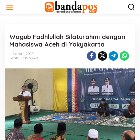
L
e
w
a
t
i
Wagub Fadhlullah Silaturahmi dengan
k
e
Mahasiswa Aceh di Yokyakarta
k
o
Maret 1, 2025
n
Berita
515 Views
t
e
n