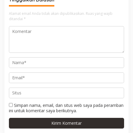
a
s
Alamat email Anda tidak akan dipublikasikan.
Ruas yang wajib
i
ditandai
*
p
o
s
Simpan nama, email, dan situs web saya pada peramban
ini untuk komentar saya berikutnya.