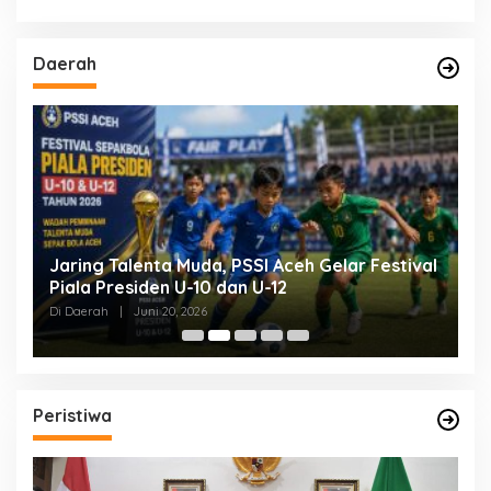
Daerah
Jaring Talenta Muda, PSSI Aceh Gelar Festival
B
Piala Presiden U-10 dan U-12
P
P
Di Daerah
|
Juni 20, 2026
Di
Peristiwa