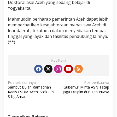
Doktoral asal Aceh yang sedang belajar di
Yogyakarta.
Mahmuddin berharap pemerintah Aceh dapat lebih
memperhatikan kesejahteraan mahasiswa Aceh di
luar daerah, terutama dalam menyediakan tempat
tinggal yang layak dan fasilitas pendukung lainnya.
(**)
Ikuti Kami
N
Pos sebelumnya
Pos berikutnya
Sambut Bulan Ramadhan
Gubernur Minta ASN Tetap
a
Kadis ESDM Aceh: Stok LPG
Jaga Disiplin di Bulan Puasa
v
3 Kg Aman
i
g
Tinggalkan Balasan