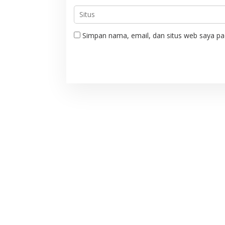
Simpan nama, email, dan situs web saya pa
Status Tanah Blang Padang
Resmi, Pemerinta
Akhirnya Temui Titik Terang, BWI
Ramadhan 1447 H 