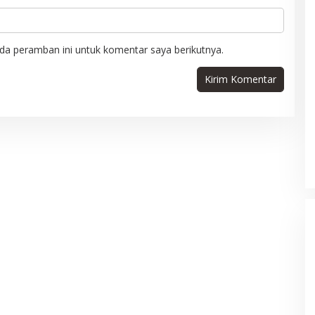
da peramban ini untuk komentar saya berikutnya.
h Tetapkan 1
Putusan MK Jadi Tameng Kuat
Jatuh pada 19
bagi Jurnalis, Ponco Darmono: Era