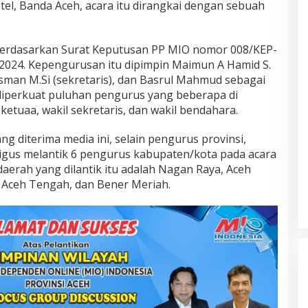
el, Banda Aceh, acara itu dirangkai dengan sebuah
erdasarkan Surat Keputusan PP MIO nomor 008/KEP-
li 2024. Kepengurusan itu dipimpin Maimun A Hamid S.
sman M.Si (sekretaris), dan Basrul Mahmud sebagai
diperkuat puluhan pengurus yang beberapa di
ketuaa, wakil sekretaris, dan wakil bendahara.
g diterima media ini, selain pengurus provinsi,
igus melantik 6 pengurus kabupaten/kota pada acara
erah yang dilantik itu adalah Nagan Raya, Aceh
, Aceh Tengah, dan Bener Meriah.