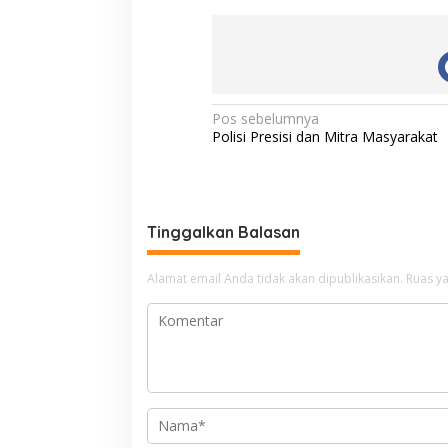
N
Pos sebelumnya
Polisi Presisi dan Mitra Masyarakat
a
v
i
g
Tinggalkan Balasan
a
Alamat email Anda tidak akan dipublikasikan.
Ruas ya
s
i
p
o
s