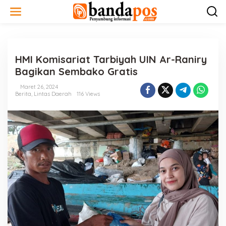
L
e
w
a
t
i
HMI Komisariat Tarbiyah UIN Ar-Raniry
k
e
Bagikan Sembako Gratis
k
o
Maret 26, 2024
n
Berita
,
Lintas Daerah
116 Views
t
e
n