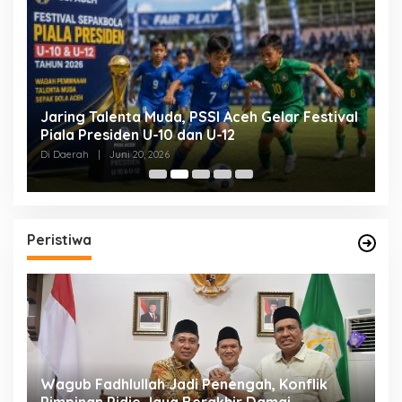
Jaring Talenta Muda, PSSI Aceh Gelar Festival
B
Piala Presiden U-10 dan U-12
P
P
Di Daerah
|
Juni 20, 2026
Di
Peristiwa
an
Wagub Fadhlullah Jadi Penengah, Konflik
D
a
Pimpinan Pidie Jaya Berakhir Damai
A