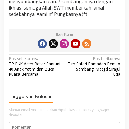
menyumbangkan dana/ sumbangannya dengan
ikhlas, semoga Allah SWT memberkahi amal
sedekahnya. Aamiin” Pungkasnya.(*)
Ikuti Kami
N
Pos sebelumnya
Pos berikutnya
TP PKK Aceh Besar Santuni
Tim Safari Ramadan Pemko
a
40 Anak Yatim dan Buka
Sambangi Masjid Sirajul
v
Puasa Bersama
Huda
i
g
Tinggalkan Balasan
a
s
Alamat email Anda tidak akan dipublikasikan.
Ruas yang wajib
i
ditandai
*
p