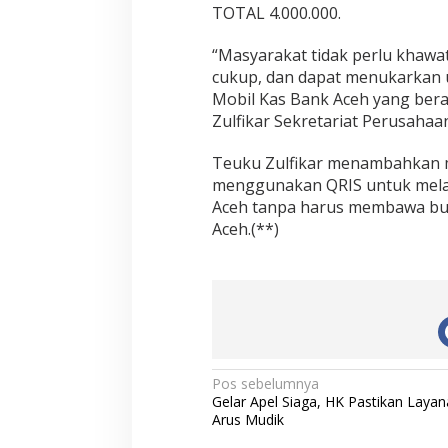
TOTAL 4.000.000.
“Masyarakat tidak perlu khawa
cukup, dan dapat menukarkan 
Mobil Kas Bank Aceh yang bera
Zulfikar Sekretariat Perusahaa
Teuku Zulfikar menambahkan
menggunakan QRIS untuk mela
Aceh tanpa harus membawa buk
Aceh.(**)
N
Pos sebelumnya
Gelar Apel Siaga, HK Pastikan Laya
a
Arus Mudik
v