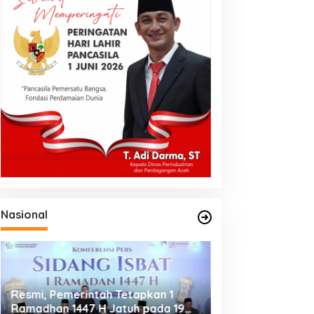
Nasional
Resmi, Pemerintah Tetapkan 1
Putusan MK Jadi
Ramadhan 1447 H Jatuh pada 19
bagi Jurnalis, P