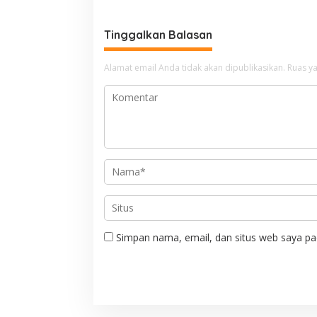
i
g
Tinggalkan Balasan
a
Alamat email Anda tidak akan dipublikasikan.
Ruas ya
s
i
p
o
s
Simpan nama, email, dan situs web saya pa