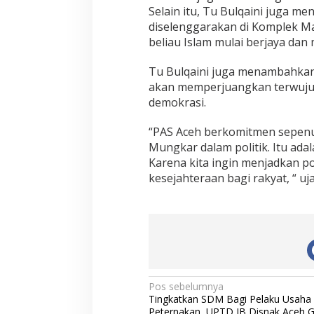
Selain itu, Tu Bulqaini juga 
diselenggarakan di Komplek M
beliau Islam mulai berjaya dan
Tu Bulqaini juga menambahkan
akan memperjuangkan terwujud
demokrasi.
“PAS Aceh berkomitmen sepen
Mungkar dalam politik. Itu adal
Karena kita ingin menjadkan p
kesejahteraan bagi rakyat, “ uj
N
Pos sebelumnya
Tingkatkan SDM Bagi Pelaku Usaha
a
Peternakan, UPTD IB Disnak Aceh Ge