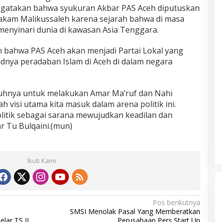
mengatakan bahwa syukuran Akbar PAS Aceh diputuskan
akam Malikussaleh karena sejarah bahwa di masa
 menyinari dunia di kawasan Asia Tenggara.
 bahwa PAS Aceh akan menjadi Partai Lokal yang
nya peradaban Islam di Aceh di dalam negara
uhnya untuk melakukan Amar Ma’ruf dan Nahi
ah visi utama kita masuk dalam arena politik ini.
olitik sebagai sarana mewujudkan keadilan dan
ar Tu Bulqaini.(mun)
Ikuti Kami
Pos berikutnya
SMSI Menolak Pasal Yang Memberatkan
lar TS II
Perusahaan Pers Start Up