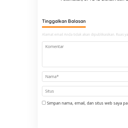
v
i
g
Tinggalkan Balasan
a
Alamat email Anda tidak akan dipublikasikan.
Ruas ya
s
i
p
o
s
Simpan nama, email, dan situs web saya pa