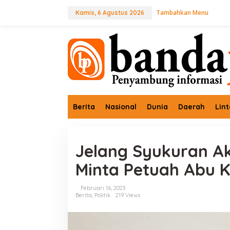
L
Tambahkan Menu
e
Kamis, 6 Agustus 2026
w
a
t
i
k
e
k
o
n
t
Berita
Nasional
Dunia
Daerah
Lin
e
n
Jelang Syukuran A
Minta Petuah Abu 
Februari 16, 2023
Berita
,
Politik
219 Views