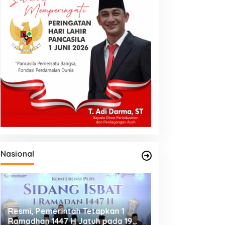
Nasional
Resmi, Pemerintah Tetapkan 1
Putusan MK Jadi
Ramadhan 1447 H Jatuh pada 19
bagi Jurnalis, P