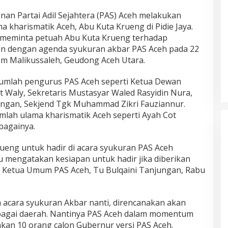
an Partai Adil Sejahtera (PAS) Aceh melakukan
a kharismatik Aceh, Abu Kuta Krueng di Pidie Jaya.
k meminta petuah Abu Kuta Krueng terhadap
n dengan agenda syukuran akbar PAS Aceh pada 22
m Malikussaleh, Geudong Aceh Utara.
sejumlah pengurus PAS Aceh seperti Ketua Dewan
 Waly, Sekretaris Mustasyar Waled Rasyidin Nura,
ngan, Sekjend Tgk Muhammad Zikri Fauziannur.
ejumlah ulama kharismatik Aceh seperti Ayah Cot
bagainya.
eng untuk hadir di acara syukuran PAS Aceh
u mengatakan kesiapan untuk hadir jika diberikan
jar Ketua Umum PAS Aceh, Tu Bulqaini Tanjungan, Rabu
m acara syukuran Akbar nanti, direncanakan akan
erbagai daerah. Nantinya PAS Aceh dalam momentum
an 10 orang calon Gubernur versi PAS Aceh.