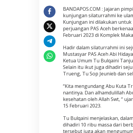
BANDAPOS.COM : Jajaran pimpin
kunjungan silaturrahmi ke ulam
Kunjungan ini dilakukan untu
perjuangan PAS Aceh berkenaa
Februari 2023 di Komplek Maka
Hadir dalam silaturrahmi ini 
Mustasyar PAS Aceh Abi Hidayat
Ketua Umum Tu Bulqaini Tanju
Selain itu ikut juga dihadiri s
Trueng, Tu Sop Jeunieb dan se
“Kita mengundang Abu Kuta Tru
nantinya. Dan alhamdulillah Ab
kesehatan oleh Allah Swt, “ u
15 Februari 2023.
Tu Bulqaini menjelaskan, dala
dihadiri 10 ribu massa dari b
tersebut juga akan mengumumk