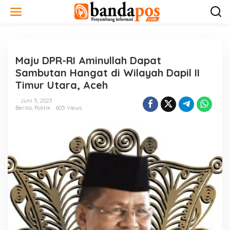
L
e
w
a
t
i
Maju DPR-RI Aminullah Dapat
k
e
Sambutan Hangat di Wilayah Dapil II
k
Timur Utara, Aceh
o
n
Juni 5, 2023
t
Berita
,
Politik
605 Views
e
n