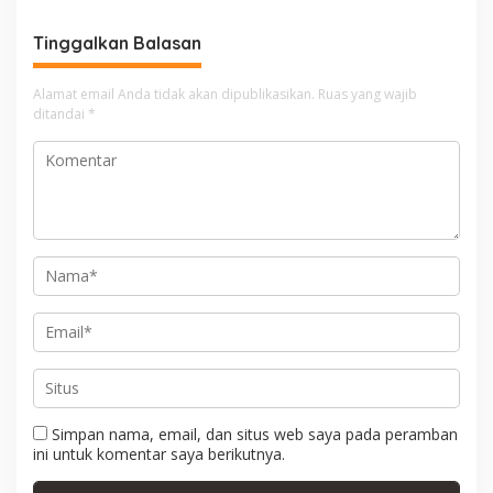
g
a
Tinggalkan Balasan
s
i
Alamat email Anda tidak akan dipublikasikan.
Ruas yang wajib
ditandai
*
p
o
s
Simpan nama, email, dan situs web saya pada peramban
ini untuk komentar saya berikutnya.