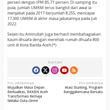
persen dengan IPM 85,71 persen. Di samping itu
pula, jumlah UMKM terus bangkit dari awal ia
menjabat pada 2017 berjumlah 8.255, mencapai
17.300 UMKM di akhir masa jabatannya pada Juli
2022.
Selain itu Aminullah juga berhasil membahagiakan
kaum dhuafa dengan merehab rumah dhuafa 800
unit di Kota Banda Aceh.(*)
Ikuti Kami
N
Pos sebelumnya
Pos berikutnya
Wujudkan Masa Depan
Atasi Stunting, Program
a
Berkualitas, BKKBN Aceh
Banggakencana Bersatu
v
Transformasi Remaja
Melalui Duta Genre
i