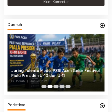
Daerah
Jaring Talenta Muda, PSSI Aceh Gelar Festival
B
Piala Presiden U-10 dan U-12
P
P
Di Daerah
|
Juni 20, 2026
Di
Peristiwa