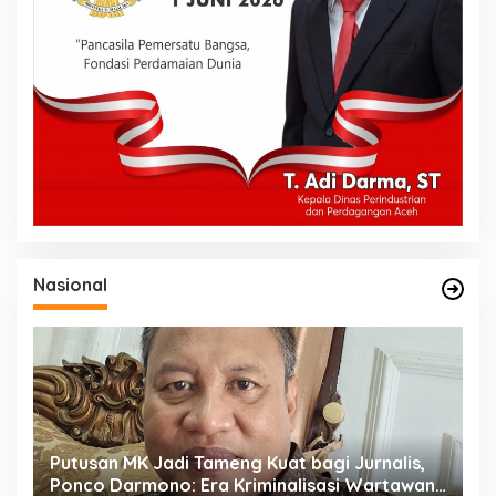
Nasional
47
Putusan MK Jadi Tameng Kuat bagi Jurnalis,
K
Ponco Darmono: Era Kriminalisasi Wartawan
Q