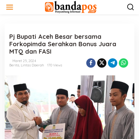
L
e
w
a
t
i
Pj Bupati Aceh Besar bersama
k
e
Forkopimda Serahkan Bonus Juara
k
MTQ dan FASI
o
n
Maret 25, 2024
t
Berita
,
Lintas Daerah
170 Views
e
n