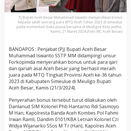
Pj Bupati Aceh Besar Muhammad Iswanto menyerahkan bonus
kepada salah seorang juara MTQ Aceh Tahun 2023 di Simeulue
pada momentum buka puasa bersama di Meuligoe Kota Jantho,
Kamis, 21 Maret 2024.(Foto MC Aceh Besar)
BANDAPOS : Penjabat (Pj) Bupati Aceh Besar
Muhammad Iswanto SSTP MM didampingi unsur
Forkopimda menyerahkan bonus untuk para qari
dan qariah asal Aceh Besar yang berhasil meraih
juara pada MTQ Tingkat Provinsi Aceh ke-36 tahun
2023 di Kabupaten Simeulue di Meuligo Bupati
Aceh Besar, Kamis (21/3/2024).
Penyerahan bonus tersebut turut dilakukan oleh
Danlanud SIM Kolonel Phb Hantarno Rdi Sasmoyo
M Han, Kapolresta Banda Aceh Kombes Pol Fahmi
Irwan Ramli, Dandim 0101/KBA Letnan Kolonel Czi
Widya Wijanarko SSos M Tr (Han), Kapolres Aceh