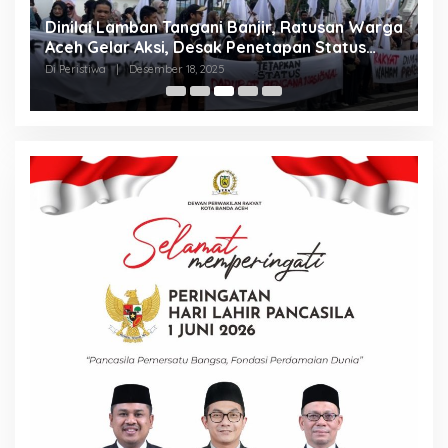
Dinilai Lamban Tangani Banjir, Ratusan Warga
A
Aceh Gelar Aksi, Desak Penetapan Status
A
Bencana Nasional
Di Peristiwa
|
Desember 18, 2025
Di