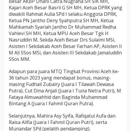
Besar AKBP Dhani Catra Nugraha SH SIK MH,
Kajari Aceh Besar Basril G SH MH, Ketua DPRK yang
diwakili Rahmat Aulia SPd I selaku Anggota DPRK,
Ketua PN Jantho Deny Syahputra SH MH, Ketua
Mahkamah Syariah Jantho Dr Muhammad Redha
Vahlevi SH MH, Ketua MPU Aceh Besar Tgk H
Nasruddin M, Sekda Aceh Besar Drs Sulaimi MSi,
Asisten I Sekdakab Aceh Besar Farhan AP, Asisten II
M Ali SSos MSi, dan Asisten III Sekdakab Jamaluddin
SSos MM.
Adapun para juara MTQ Tingkat Provinsi Aceh ke-
36 tahun 2023 yang mendapat bonus, masing-
masing Fudhail Zubairy (Juara I Tilawah Dewasa
Putra), Cut Dina Anjali (Juara I Tuna Netra Putri), M
Fataya Almuwahhid dan Baginda Muhammad
Bintang A (Juara I Fahmil Quran Putra).
Selanjutnya, Mahira Asy Syifa, Rafiqatul Aufa dan
Raisa Alifia (Juara I Fahmil Quran Putri), serta
Munandar SPd (pelatih pendamping).