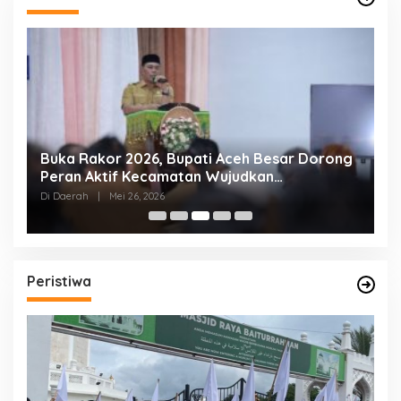
al
Buka Rakor 2026, Bupati Aceh Besar Dorong
W
Peran Aktif Kecamatan Wujudkan
B
Pemerintahan Melayani
S
Di Daerah
|
Mei 26, 2026
Di
Peristiwa