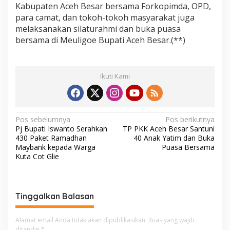
Kabupaten Aceh Besar bersama Forkopimda, OPD,
para camat, dan tokoh-tokoh masyarakat juga
melaksanakan silaturahmi dan buka puasa
bersama di Meuligoe Bupati Aceh Besar.(**)
Ikuti Kami
N
Pos sebelumnya
Pos berikutnya
Pj Bupati Iswanto Serahkan
TP PKK Aceh Besar Santuni
a
430 Paket Ramadhan
40 Anak Yatim dan Buka
v
Maybank kepada Warga
Puasa Bersama
Kuta Cot Glie
i
g
a
Tinggalkan Balasan
s
i
Alamat email Anda tidak akan dipublikasikan.
Ruas yang wajib
ditandai
*