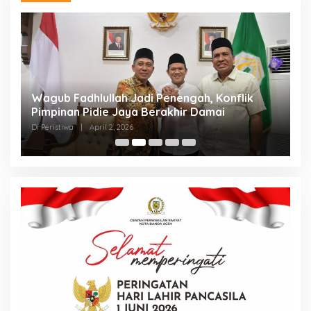
an
Wagub Fadhlullah Jadi Penengah, Konflik
D
a
Pimpinan Pidie Jaya Berakhir Damai
A
B
Di Peristiwa
|
April 2, 2026
Di