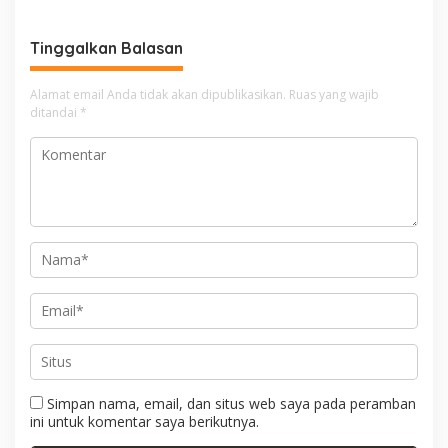
i
g
Tinggalkan Balasan
a
s
Alamat email Anda tidak akan dipublikasikan.
Ruas yang wajib
i
ditandai
*
p
o
s
Simpan nama, email, dan situs web saya pada peramban
ini untuk komentar saya berikutnya.