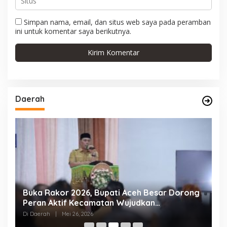
Simpan nama, email, dan situs web saya pada peramban
ini untuk komentar saya berikutnya.
Daerah
g
Wujud Kepedulian dan Solidaritas, FKIJK Aceh
T
Bantu Renovasi Masjid Syuhada Kuala
B
Simpang
E
Di Daerah
|
Maret 5, 2026
Di