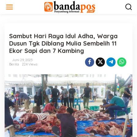
L
e
w
a
t
i
Sambut Hari Raya Idul Adha, Warga
k
e
Dusun Tgk Diblang Mulia Sembelih 11
k
Ekor Sapi dan 7 Kambing
o
n
Juni 29, 2023
t
Berita
224 Views
e
n