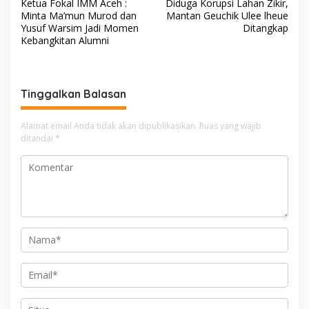
Ketua Fokal IMM Aceh :
Diduga Korupsi Lahan Zikir,
a
Minta Ma’mun Murod dan
Mantan Geuchik Ulee lheue
v
Yusuf Warsim Jadi Momen
Ditangkap
Kebangkitan Alumni
i
g
a
Tinggalkan Balasan
s
i
Alamat email Anda tidak akan dipublikasikan.
Ruas yang wajib
ditandai
*
p
o
s