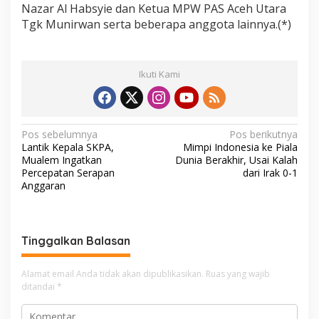
Nazar Al Habsyie dan Ketua MPW PAS Aceh Utara
Tgk Munirwan serta beberapa anggota lainnya.(*)
Ikuti Kami
N
Pos sebelumnya
Pos berikutnya
Lantik Kepala SKPA,
Mimpi Indonesia ke Piala
a
Mualem Ingatkan
Dunia Berakhir, Usai Kalah
v
Percepatan Serapan
dari Irak 0-1
Anggaran
i
g
a
Tinggalkan Balasan
s
i
Alamat email Anda tidak akan dipublikasikan.
Ruas yang wajib
ditandai
*
p
o