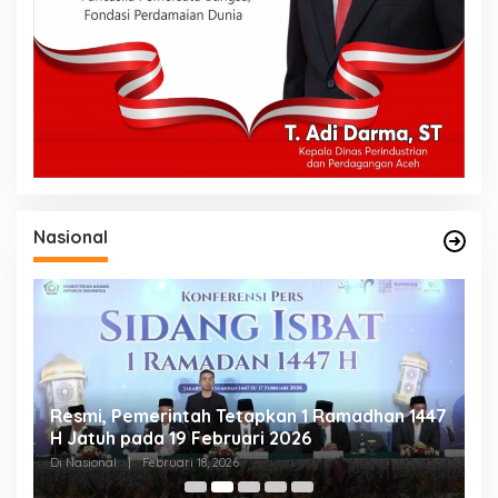
Nasional
Resmi, Pemerintah Tetapkan 1 Ramadhan 1447
P
H Jatuh pada 19 Februari 2026
P
H
Di Nasional
|
Februari 18, 2026
Di