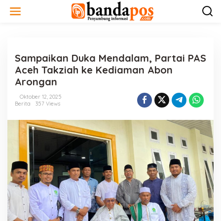
L
e
w
a
t
i
Sampaikan Duka Mendalam, Partai PAS
k
e
Aceh Takziah ke Kediaman Abon
k
Arongan
o
n
Oktober 12, 2025
t
Berita
357 Views
e
n