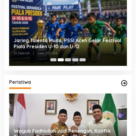
Jaring Talenta Muda, PSSI Aceh Gelar Festival
B
Piala Presiden U-10 dan U-12
P
P
Di Daerah
|
Juni 20, 2026
Di
Peristiwa
an
Wagub Fadhlullah Jadi Penengah, Konflik
D