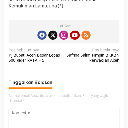
Kemukiman Lamteuba.(*)
Ikuti Kami
N
Pos sebelumnya
Pos berikutnya
Pj Bupati Aceh Besar Lepas
Safrina Salim Pimpin BKKBN
a
500 Rider RATA – 5
Perwakilan Aceh
v
i
g
Tinggalkan Balasan
a
Alamat email Anda tidak akan dipublikasikan.
Ruas yang wajib
s
ditandai
*
i
p
o