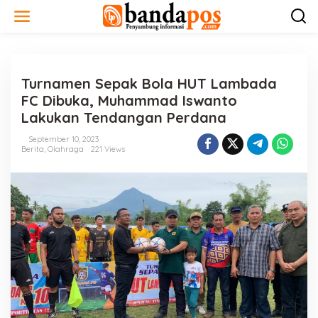
L
e
w
a
t
i
Turnamen Sepak Bola HUT Lambada
k
e
FC Dibuka, Muhammad Iswanto
k
Lakukan Tendangan Perdana
o
n
September 10, 2023
t
Berita
,
Olahraga
221 Views
e
n