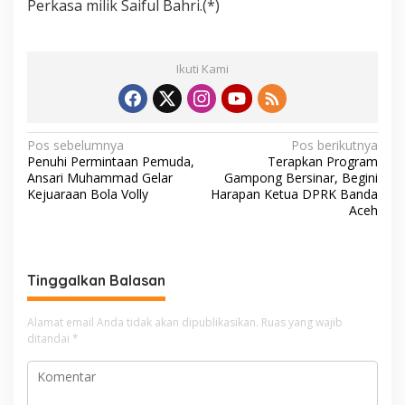
Perkasa milik Saiful Bahri.(*)
Ikuti Kami
N
Pos sebelumnya
Pos berikutnya
Penuhi Permintaan Pemuda,
Terapkan Program
a
Ansari Muhammad Gelar
Gampong Bersinar, Begini
v
Kejuaraan Bola Volly
Harapan Ketua DPRK Banda
Aceh
i
g
a
Tinggalkan Balasan
s
i
Alamat email Anda tidak akan dipublikasikan.
Ruas yang wajib
ditandai
*
p
o
s