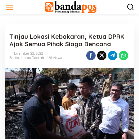
L
e
w
a
t
i
Tinjau Lokasi Kebakaran, Ketua DPRK
k
e
Ajak Semua Pihak Siaga Bencana
k
o
November 22, 2022
n
Berita
,
Lintas Daerah
168 Views
t
e
n