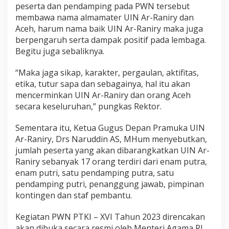
peserta dan pendamping pada PWN tersebut
membawa nama almamater UIN Ar-Raniry dan
Aceh, harum nama baik UIN Ar-Raniry maka juga
berpengaruh serta dampak positif pada lembaga.
Begitu juga sebaliknya.
“Maka jaga sikap, karakter, pergaulan, aktifitas,
etika, tutur sapa dan sebagainya, hal itu akan
mencerminkan UIN Ar-Raniry dan orang Aceh
secara keseluruhan,” pungkas Rektor.
Sementara itu, Ketua Gugus Depan Pramuka UIN
Ar-Raniry, Drs Naruddin AS, MHum menyebutkan,
jumlah peserta yang akan dibarangkatkan UIN Ar-
Raniry sebanyak 17 orang terdiri dari enam putra,
enam putri, satu pendamping putra, satu
pendamping putri, penanggung jawab, pimpinan
kontingen dan staf pembantu.
Kegiatan PWN PTKI – XVI Tahun 2023 direncakan
akan dibuka secara resmi oleh Menteri Agama RI