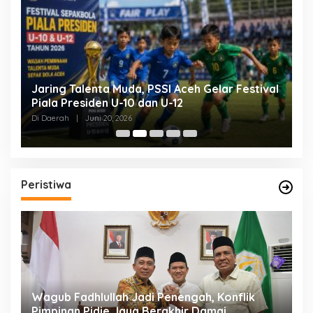
Jaring Talenta Muda, PSSI Aceh Gelar Festival
B
Piala Presiden U-10 dan U-12
P
P
Di Daerah
|
Juni 20, 2026
Di
Peristiwa
an
Wagub Fadhlullah Jadi Penengah, Konflik
D
a
Pimpinan Pidie Jaya Berakhir Damai
A