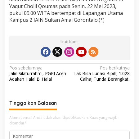
Yaqut Cholil Qoumas pada Senin, 22 Mei 2023,
pukul 09.00 WITA bertempat di Lapangan Utama
Kampus 2 IAIN Sultan Amai Gorontalo.(*)
Ikuti Kami
N
Pos sebelumnya
Pos berikutnya
Jalin Silaturrahmi, PGRI Aceh
Tak Bisa Lunasi Bipih, 1.028
a
Adakan Halal Bi Halal
Calhaj Tunda Berangkat,
v
i
g
Tinggalkan Balasan
a
Alamat email Anda tidak akan dipublikasikan.
Ruas yang wajib
s
ditandai
*
i
p