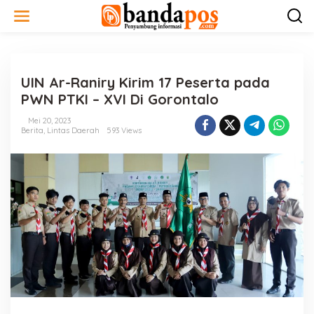
L
e
w
a
t
i
UIN Ar-Raniry Kirim 17 Peserta pada
k
e
PWN PTKI – XVI Di Gorontalo
k
o
Mei 20, 2023
n
Berita
,
Lintas Daerah
593 Views
t
e
n